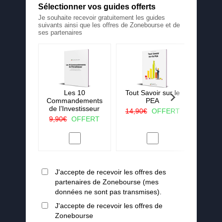
Sélectionner vos guides offerts
Je souhaite recevoir gratuitement les guides
suivants ainsi que les offres de Zonebourse et de
ses partenaires
 La ruée
Les 10
Tout Savoir sur le
25 c
r vert
Commandements
PEA
j'aura
de l’Investisseur
lorsqu
OFFERT
14,90€
OFFERT
en
9,90€
OFFERT
19,90
J'accepte de recevoir les offres des
partenaires de Zonebourse (mes
données ne sont pas transmises).
J'accepte de recevoir les offres de
Zonebourse