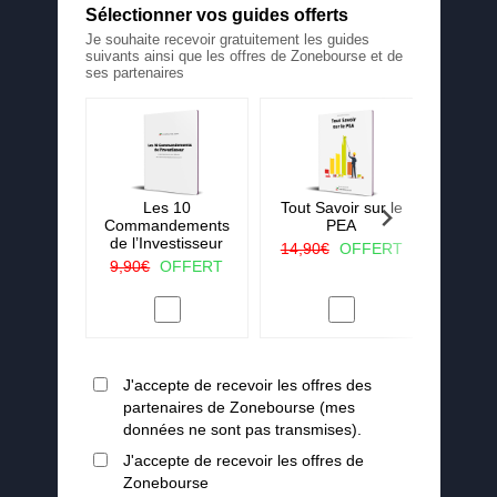
Sélectionner vos guides offerts
Je souhaite recevoir gratuitement les guides
suivants ainsi que les offres de Zonebourse et de
ses partenaires
 La ruée
Les 10
Tout Savoir sur le
25 c
r vert
Commandements
PEA
j'aura
de l’Investisseur
lorsqu
OFFERT
14,90€
OFFERT
en
9,90€
OFFERT
19,90
J'accepte de recevoir les offres des
partenaires de Zonebourse (mes
données ne sont pas transmises).
J'accepte de recevoir les offres de
Zonebourse