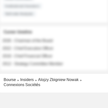
Institutional Investors
Sell-side Analysts
Career timeline
2026 - Chairman of the Board
2022 - Chief Executive Officer
2018 - Chief Financial Officer
2012 - Strategy Committee Member
Bourse
Insiders
Alojzy Zbigniew Nowak
Connexions Sociétés