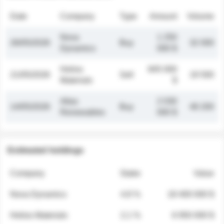
Date
Company
Type
Amount
Volume
Nova
1 250
26/05/2026
Buy
32 000
Dynamics
000 $
Helios
845 000
21/05/2026
Sell
19 500
Materials
$
Atlas
2 030
14/05/2026
Buy
48 200
Renewables
000 $
Estimated holdings
Company
Stake
Value
Nova Dynamics
4.8 %
18 400 000 $
Helios Materials
2.1 %
6 950 000 $