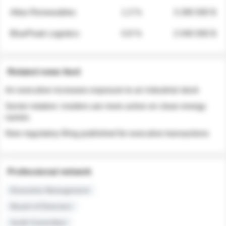
Atlas Renewables
1.3 %
3 280 000 $
BluePeak Logistics
0.9 %
2 040 000 $
Related news feed
An executive increases exposure to an industrial stock
Sector rotation: insiders are more active on clean energy
names
New regulatory filing published for executive transactions
Professional network
Executive Management
Board of Directors
Audit Committee