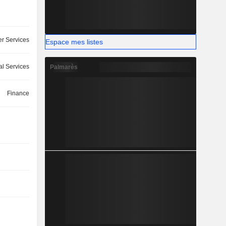
r Services
Espace mes listes
l Services
Palmarès
Finance