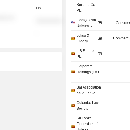
Building Co.
Fin
Plc
░░░ ░░
Georgetown
░░░░░░░░░░
Consume
University
-
Julius &
Commercia
Creasy
L B Finance
Plc
Corporate
Holdings (Pvt)
Ltd.
Bar Association
of Sri Lanka
Colombo Law
Society
Sri Lanka
Federation of
University