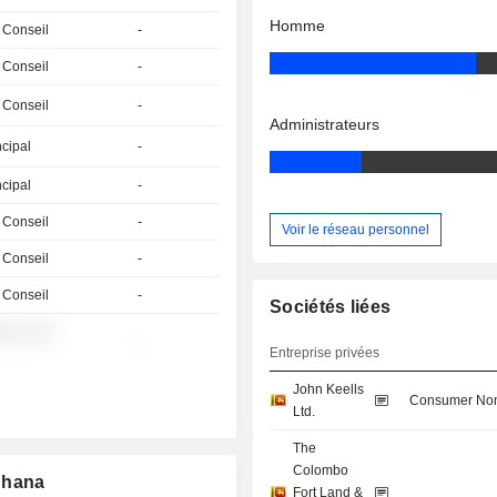
Homme
 Conseil
-
 Conseil
-
 Conseil
-
Administrateurs
ncipal
-
ncipal
-
 Conseil
-
Voir le réseau personnel
 Conseil
-
 Conseil
-
Sociétés liées
░░░ ░░
-
Entreprise privées
John Keells
Consumer Non
Ltd.
The
Colombo
dhana
Fort Land &