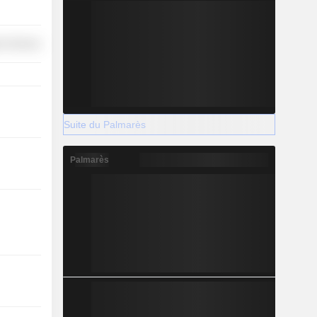
r Services
Suite du Palmarès
Palmarès