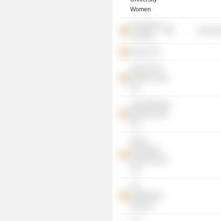
Women
University of
Consume
Colombo
Jacey & Co.
Jacey Trust
Services (Pvt)
Ltd.
Jacey Advisory
Services (Pvt)
Ltd.
Jacey
Secretarial
Services (Pvt)
Ltd.
G S
Investments
(Pvt) Ltd.