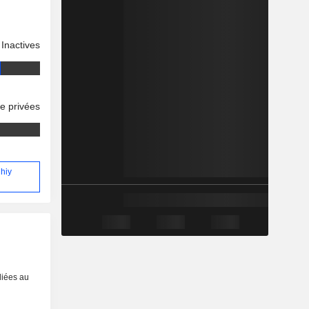
Inactives
se privées
dhiy
liées au