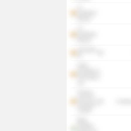
S T
Investments
(Pvt) Ltd.
V P
Investments
(Pvt) Ltd.
John Keells
Plc
Alumni
Association of
The Faculty of
Law
Faculty of
Law of The
Consume
University of
Colombo
Brand
Protection