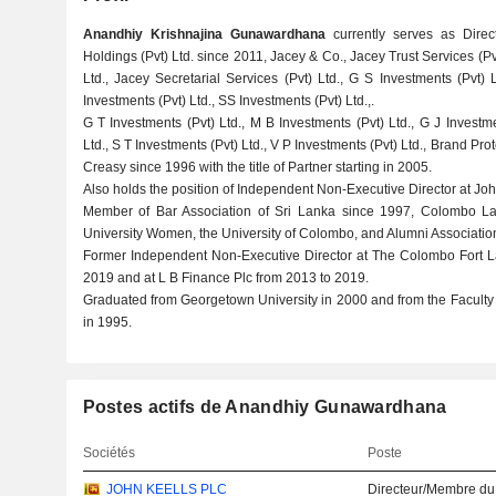
Anandhiy Krishnajina Gunawardhana
currently serves as Direc
Holdings (Pvt) Ltd. since 2011, Jacey & Co., Jacey Trust Services (Pv
Ltd., Jacey Secretarial Services (Pvt) Ltd., G S Investments (Pvt) 
Investments (Pvt) Ltd., SS Investments (Pvt) Ltd.,.
G T Investments (Pvt) Ltd., M B Investments (Pvt) Ltd., G J Investme
Ltd., S T Investments (Pvt) Ltd., V P Investments (Pvt) Ltd., Brand Pro
Creasy since 1996 with the title of Partner starting in 2005.
Also holds the position of Independent Non-Executive Director at Joh
Member of Bar Association of Sri Lanka since 1997, Colombo Law
University Women, the University of Colombo, and Alumni Association
Former Independent Non-Executive Director at The Colombo Fort La
2019 and at L B Finance Plc from 2013 to 2019.
Graduated from Georgetown University in 2000 and from the Faculty
in 1995.
Postes actifs de Anandhiy Gunawardhana
Sociétés
Poste
JOHN KEELLS PLC
Directeur/Membre du