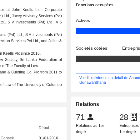
Fonctions occupées
tor at John Keells Ltd., Corporate
t) Ltd., Jacey Advisory Services (Pvt)
Actives
Ltd., S V Investments (Pvt) Ltd., A S
nts (Pvt) Ltd., S A Investments (Pvt)
tection Services Pvt Ltd., and Julius &
Sociétés cotées
Entrepri
n Keells Plc since 2016.
 Society, Sri Lanka Federation of
 of The Faculty of Law.
nd & Building Co. Plc from 2011 to
Voir l'expérience en détail de Anan
Gunawardhana
 of Law of The University of Colombo
Relations
71
28
Relations au 1er
Entreprises 
Début
degré
1er degré
 Conseil
01/01/2016