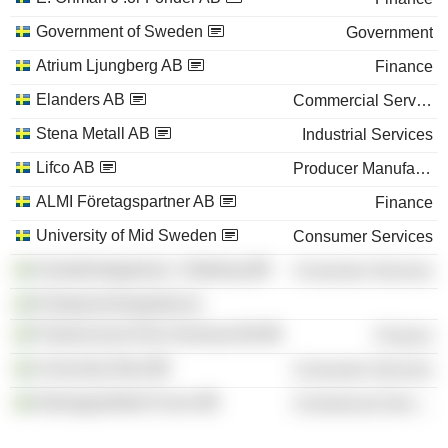
Government of Sweden
Government
Atrium Ljungberg AB
Finance
Elanders AB
Commercial Services
Stena Metall AB
Industrial Services
Lifco AB
Producer Manufacturing
ALMI Företagspartner AB
Finance
University of Mid Sweden
Consumer Services
Handelshögskolan i Göteborg
Consumer Services
Entreprenörskapsforum
Partnerinvest Övre Norrland AB
Finance
University West
Consumer Services
Näringspolitiskt Forum
Commercial Services