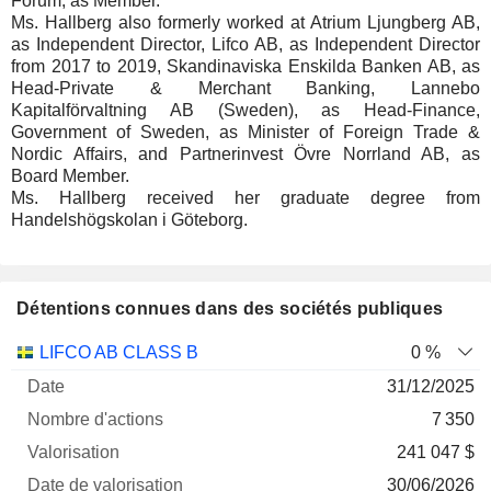
Forum, as Member.
Ms. Hallberg also formerly worked at Atrium Ljungberg AB,
as Independent Director, Lifco AB, as Independent Director
from 2017 to 2019, Skandinaviska Enskilda Banken AB, as
Head-Private & Merchant Banking, Lannebo
Kapitalförvaltning AB (Sweden), as Head-Finance,
Government of Sweden, as Minister of Foreign Trade &
Nordic Affairs, and Partnerinvest Övre Norrland AB, as
Board Member.
Ms. Hallberg received her graduate degree from
Handelshögskolan i Göteborg.
Détentions connues dans des sociétés publiques
Nombre
Date de
LIFCO AB CLASS B
0 %
Société
Date
d'actions
Valorisation
valorisation
31/12/2025
7 350
241 047 $
30/06/2026