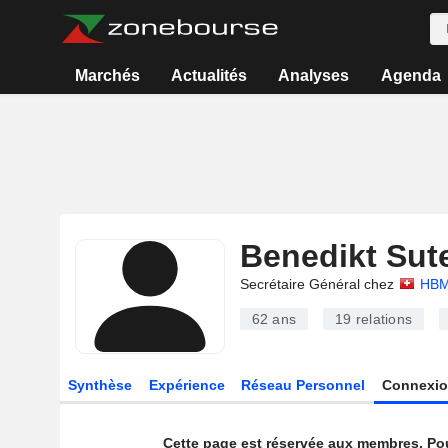
Marchés
Actualités
Analyses
Agenda
Benedikt Sut
Secrétaire Général chez
HBM
62 ans
19
relations
Synthèse
Expérience
Réseau Personnel
Connexio
Cette page est réservée aux membres. Po