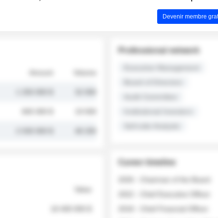
Devenir membre grat
Professional network
Executive Management
Amount
Volume
Board of Directors
1 250 000 $
32 000
Audit Committee
845 000 $
19 500
Institutional Investors
Sell-side Analysts
2 030 000 $
48 200
Career timeline
2026 - Chairman of the Board
Value
2022 - Chief Executive Officer
18 400 000 $
2018 - Chief Financial Officer