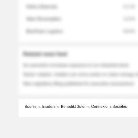
Helios Materials
2.1 %
Atlas Renewables
1.3 %
BluePeak Logistics
0.9 %
Related news feed
An executive increases exposure to an industrial stock
Sector rotation: insiders are more active on clean energy
New regulatory filing published for executive transactions
Bourse
Insiders
Benedikt Suter
Connexions Sociétés