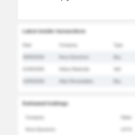
Latest insider transactions
Date
Company
Type
26/05/2026
Nova Dynamics
Buy
21/05/2026
Helios Materials
Sell
14/05/2026
Atlas Renewables
Buy
Estimated holdings
Company
Stake
Nova Dynamics
4.8 %