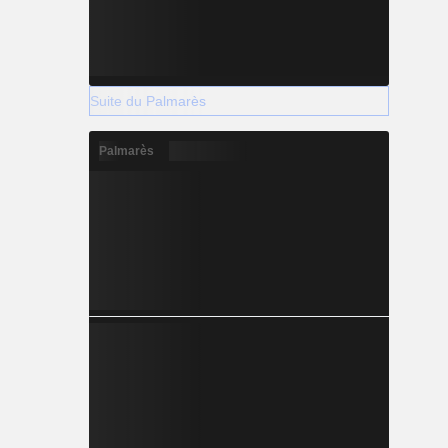
Suite du Palmarès
Palmarès