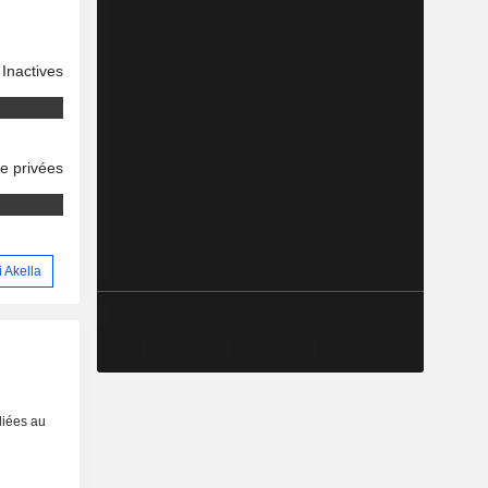
Inactives
se privées
i Akella
liées au