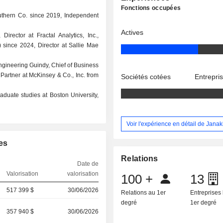
Fonctions occupées
uthern Co. since 2019, Independent
Actives
Director at Fractal Analytics, Inc.,
) since 2024, Director at Sallie Mae
Engineering Guindy, Chief of Business
Partner at McKinsey & Co., Inc. from
Sociétés cotées
Entrepri
aduate studies at Boston University,
Voir l'expérience en détail de Janak
es
Relations
Date de
Valorisation
valorisation
100
+
13
517 399 $
30/06/2026
Relations au 1er
Entreprises 
degré
1er degré
357 940 $
30/06/2026