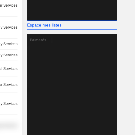
r Services
Espace mes listes
y Services
Palmarès
y Services
y Services
l Services
r Services
y Services
y Services