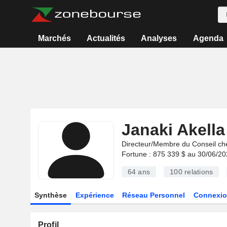
Marchés
Actualités
Analyses
Agenda
Janaki Akella
Directeur/Membre du Conseil ch
Fortune : 875 339 $ au 30/06/2
64 ans
100
relations
Synthèse
Expérience
Réseau Personnel
Connexio
Profil