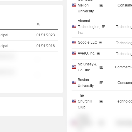
Mellon
Consume
University
Akamai
Fin
Technologies,
Technolog
Inc.
ncipal
01/01/2023
Google LLC
Technolog
ncipal
01/01/2016
AverQ, Inc.
Technolog
░░░ ░░
-
McKinsey &
Commercia
Co., Inc.
░░░ ░░
-
Boston
Consume
University
The
Churchill
Technolog
Club
Fractal
Analytics,
Technolog
Inc.