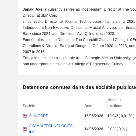
Janaki Akella
currently serves as Independent Director at The So
Director at SLM Corp.
since 2024, Director at Akamai Technologies, Inc. starting 2025, 
Independent Non-Executive Director at Fractal Analytics Ltd. (India
Bank since 2024, and Director at AverQ, Inc. since 2023.
Former roles include Director at The Churchill Club and College of 
Operations & Director-Safety at Google LLC from 2020 to 2023, and 
2007 to 2016.
Education includes a doctorate from Carnegie Mellon University, gr
and undergraduate studies at College of Engineering Guindy.
Détentions connues dans des sociétés publiqu
Nombre
Société
Date
d'actions
SLM CORP
16/06/2026
19 946
(
0,01 %
)
AKAMAI TECHNOLOGIES,
14/05/2026
3 028
(
0 %
)
INC.