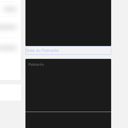
Finance
y Services
r Services
Suite du Palmarès
Palmarès