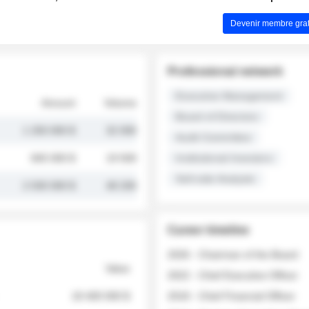
Devenir membre grat
Professional network
Executive Management
Amount
Volume
Board of Directors
1 250 000 $
32 000
Audit Committee
845 000 $
19 500
Institutional Investors
Sell-side Analysts
2 030 000 $
48 200
Career timeline
2026 - Chairman of the Board
Value
2022 - Chief Executive Officer
18 400 000 $
2018 - Chief Financial Officer