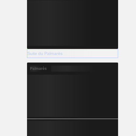
Suite du Palmarès
Palmarès