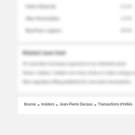
Helios Materials
2.1 %
Atlas Renewables
1.3 %
BluePeak Logistics
0.9 %
Related news feed
An executive increases exposure to an industrial stock
Sector rotation: insiders are more active on clean energy
New regulatory filing published for executive transactions
Bourse
Insiders
Jean-Pierre Decaux
Transactions d'initiés