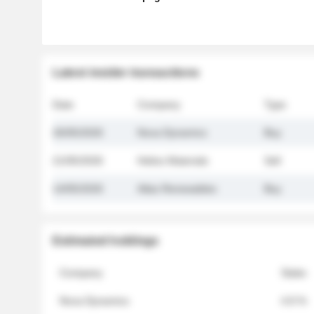
Latest insider transactions
Date
Company
Type
26/05/2026
Nova Dynamics
Buy
21/05/2026
Helios Materials
Sell
14/05/2026
Atlas Renewables
Buy
Estimated holdings
Company
Stake
Nova Dynamics
4.8 %