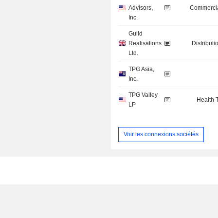
Advisors,
Commercia
Inc.
Guild
Realisations
Distributi
Ltd.
TPG Asia,
Inc.
TPG Valley
Health 
LP
Voir les connexions sociétés