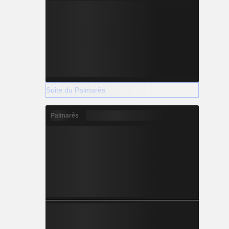
Suite du Palmarès
Palmarès