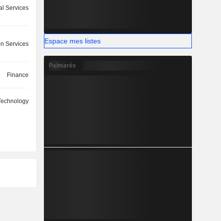
l Services
Espace mes listes
on Services
Palmarès
Finance
Technology