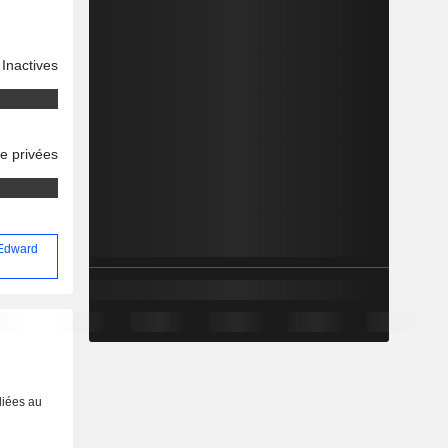
Inactives
se privées
 Edward
liées au