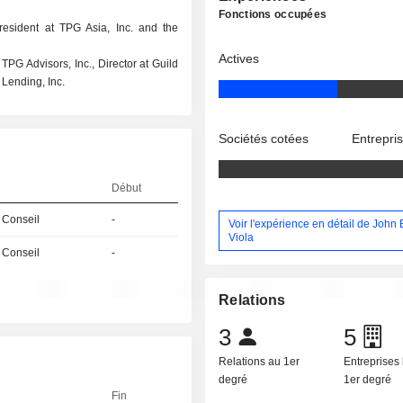
Fonctions occupées
President at TPG Asia, Inc. and the
Actives
TPG Advisors, Inc., Director at Guild
 Lending, Inc.
Sociétés cotées
Entrepri
Début
 Conseil
-
Voir l'expérience en détail de John
Viola
 Conseil
-
Relations
3
5
Relations au 1er
Entreprises 
degré
1er degré
Fin