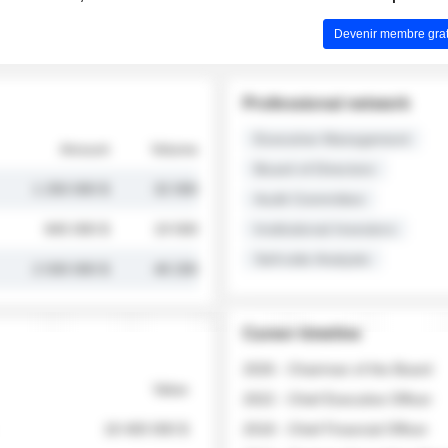
Devenir membre grat
Professional network
Executive Management
Amount
Volume
Board of Directors
1 250 000 $
32 000
Audit Committee
845 000 $
19 500
Institutional Investors
Sell-side Analysts
2 030 000 $
48 200
Career timeline
2026 - Chairman of the Board
Value
2022 - Chief Executive Officer
18 400 000 $
2018 - Chief Financial Officer