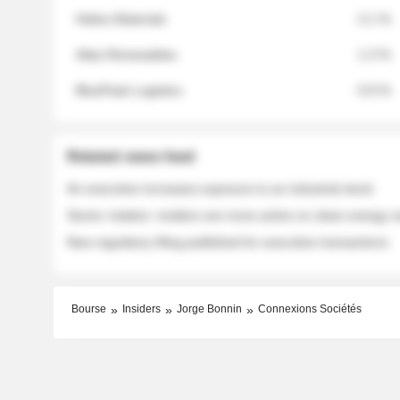
Helios Materials
2.1 %
Atlas Renewables
1.3 %
BluePeak Logistics
0.9 %
Related news feed
An executive increases exposure to an industrial stock
Sector rotation: insiders are more active on clean energy
New regulatory filing published for executive transactions
Bourse
Insiders
Jorge Bonnin
Connexions Sociétés