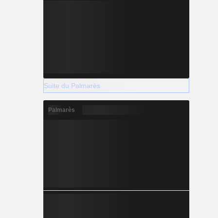
Suite du Palmarès
Palmarès