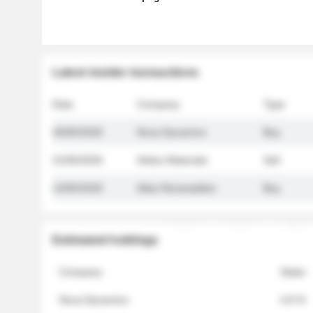
Latest insider transactions
Date
Company
Type
26/05/2026
Nova Dynamics
Buy
21/05/2026
Helios Materials
Sell
14/05/2026
Atlas Renewables
Buy
Estimated holdings
Company
Stake
Nova Dynamics
4.8 %