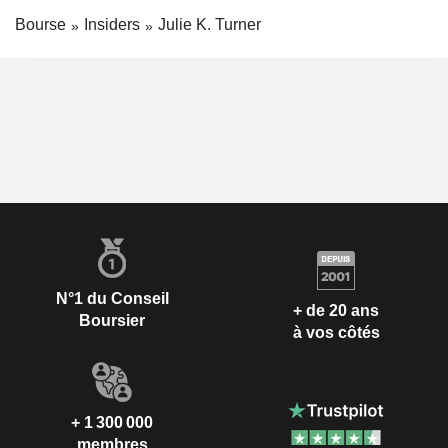
Bourse
Insiders
Julie K. Turner
N°1 du Conseil
+ de 20 ans
Boursier
à vos côtés
+ 1 300 000
membres