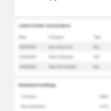
Latest insider transactions
Date
Company
Type
26/05/2026
Nova Dynamics
Buy
21/05/2026
Helios Materials
Sell
14/05/2026
Atlas Renewables
Buy
Estimated holdings
Company
Stake
Nova Dynamics
4.8 %