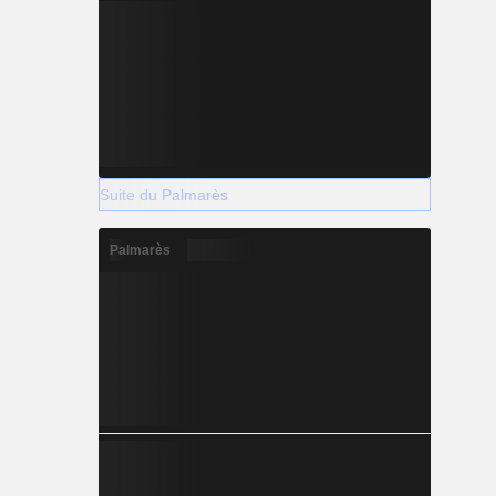
Suite du Palmarès
Palmarès