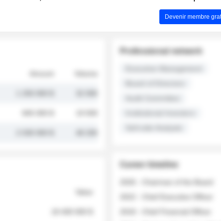
Devenir membre grat
Professional network
Executive Management
Amount
Volume
Board of Directors
1 250 000 $
32 000
Audit Committee
845 000 $
19 500
Institutional Investors
Sell-side Analysts
2 030 000 $
48 200
Career timeline
2026 - Chairman of the Board
Value
2022 - Chief Executive Officer
18 400 000 $
2018 - Chief Financial Officer