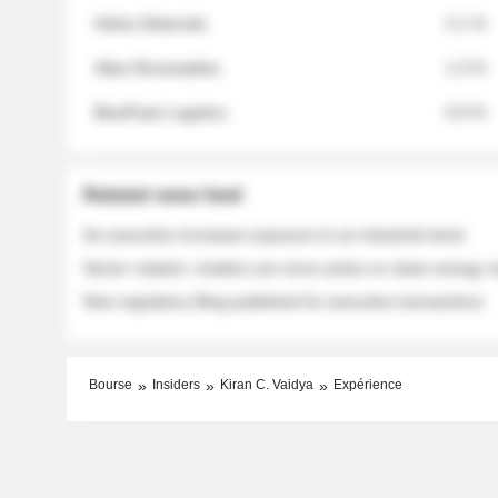
Helios Materials
2.1 %
Atlas Renewables
1.3 %
BluePeak Logistics
0.9 %
Related news feed
An executive increases exposure to an industrial stock
Sector rotation: insiders are more active on clean energy
New regulatory filing published for executive transactions
Bourse
Insiders
Kiran C. Vaidya
Expérience