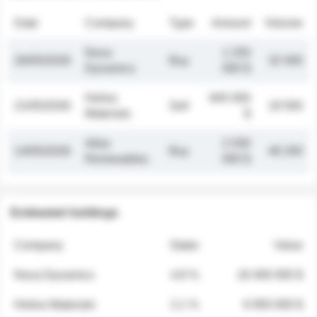
Date
Company
Type
Amount
Volume
Nova
1 250
26/05/2026
Buy
32 000
Dynamics
000 $
Helios
845 000
21/05/2026
Sell
19 500
Materials
$
Atlas
2 030
14/05/2026
Buy
48 200
Renewables
000 $
Estimated holdings
Company
Stake
Value
Nova Dynamics
4.8 %
18 400 000 $
Helios Materials
2.1 %
6 950 000 $