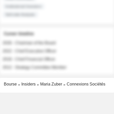
Institutional Investors
Sell-side Analysts
Career timeline
2026 - Chairman of the Board
2022 - Chief Executive Officer
2018 - Chief Financial Officer
2012 - Strategy Committee Member
Bourse
Insiders
Maria Zuber
Connexions Sociétés