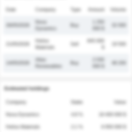
Date
Company
Type
Amount
Volume
Nova
1 250
26/05/2026
Buy
32 000
Dynamics
000 $
Helios
845 000
21/05/2026
Sell
19 500
Materials
$
Atlas
2 030
14/05/2026
Buy
48 200
Renewables
000 $
Estimated holdings
Company
Stake
Value
Nova Dynamics
4.8 %
18 400 000 $
Helios Materials
2.1 %
6 950 000 $