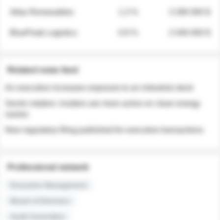
Atlas Renewables
1.3 %
3 280 000 $
BluePeak Logistics
0.9 %
2 040 000 $
Related news feed
An executive increases exposure to an industrial stock
Sector rotation: insiders are more active on clean energy
names
New regulatory filing published for executive transactions
Professional network
Executive Management
Board of Directors
Audit Committee