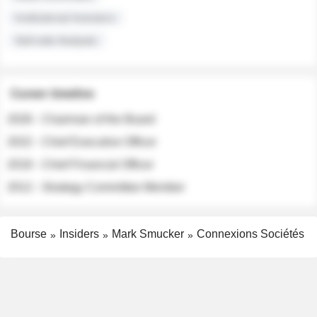
Institutional Investors
Sell-side Analysts
Career timeline
2026 - Chairman of the Board
2022 - Chief Executive Officer
2018 - Chief Financial Officer
2012 - Strategy Committee Member
Bourse
Insiders
Mark Smucker
Connexions Sociétés