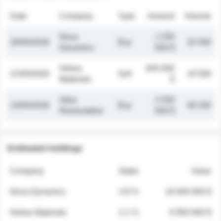
Date
Company
Type
Amount
Volume
Nova
1 250
26/05/2026
Buy
32 000
Dynamics
000 $
Helios
845 000
21/05/2026
Sell
19 500
Materials
$
Atlas
2 030
14/05/2026
Buy
48 200
Renewables
000 $
Estimated holdings
Company
Stake
Value
Nova Dynamics
4.8 %
18 400 000 $
Helios Materials
2.1 %
6 950 000 $