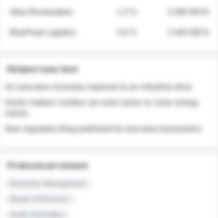
Atlas Renewables
1.3 %
3 280 000 $
BluePeak Logistics
0.9 %
2 040 000 $
Related news feed
An executive increases exposure to an industrial stock
Sector rotation: insiders are more active on clean energy
names
New regulatory filing published for executive transactions
Professional network
Executive Management
Board of Directors
Audit Committee