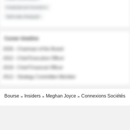
Institutional Investors
Sell-side Analysts
Career timeline
2026 - Chairman of the Board
2022 - Chief Executive Officer
2018 - Chief Financial Officer
2012 - Strategy Committee Member
Bourse
Insiders
Meghan Joyce
Connexions Sociétés