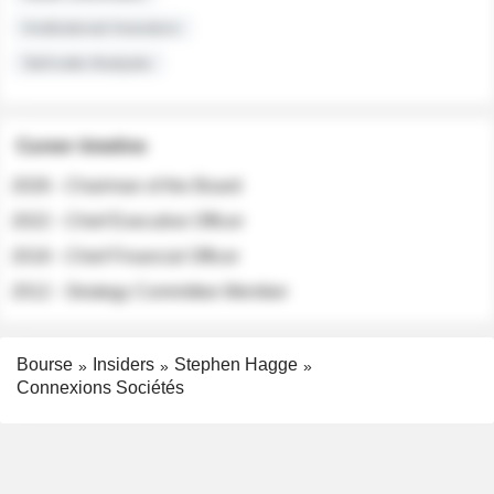
Institutional Investors
Sell-side Analysts
Career timeline
2026 - Chairman of the Board
2022 - Chief Executive Officer
2018 - Chief Financial Officer
2012 - Strategy Committee Member
Bourse
Insiders
Stephen Hagge
Connexions Sociétés