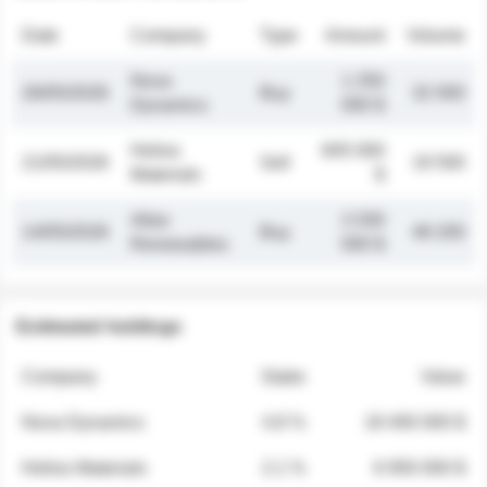
Date
Company
Type
Amount
Volume
Nova
1 250
26/05/2026
Buy
32 000
Dynamics
000 $
Helios
845 000
21/05/2026
Sell
19 500
Materials
$
Atlas
2 030
14/05/2026
Buy
48 200
Renewables
000 $
Estimated holdings
Company
Stake
Value
Nova Dynamics
4.8 %
18 400 000 $
Helios Materials
2.1 %
6 950 000 $