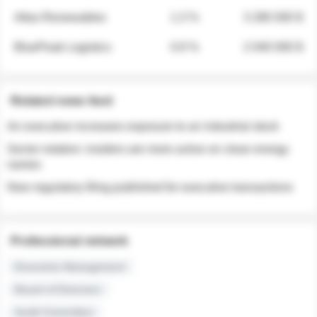
Atlas Renewables
1.3 %
3 280 000 $
BluePeak Logistics
0.9 %
2 040 000 $
Related news feed
An executive increases exposure to an industrial stock
Sector rotation: insiders are more active on clean energy
names
New regulatory filing published for executive transactions
Professional network
Executive Management
Board of Directors
Audit Committee