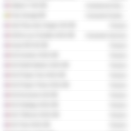
Station F SAS
Commercial Services
Free Senegal
Consumer Durables
1bis Place des Vosges SAS
Finance
Golf du Lys-Chantilly SASU
Consumer Services
Invest SB SAS
Finance
NJJ Investco SASU
Finance
NJJ North Atlantic SASU
Finance
NJJ Project Two SASU
Finance
NJJ Project Three SASU
Finance
NJJ Exclusive SAS
Finance
NJJ Strategy SASU
Finance
NJJ Télécom SASU
Finance
NJJ Tara SASU
Finance