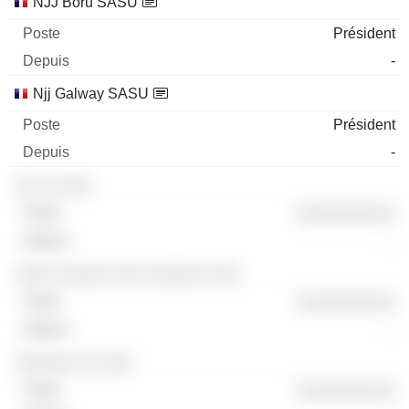
NJJ Boru SASU
Président
-
Njj Galway SASU
Président
-
░░ ░░ ░░░
░░░░░░░░░░
-
░░░░ ░░░░░ ░░░ ░░░░░░ ░░░
░░░░░░░░░░
-
░░░░░░ ░░ ░░░
░░░░░░░░░░