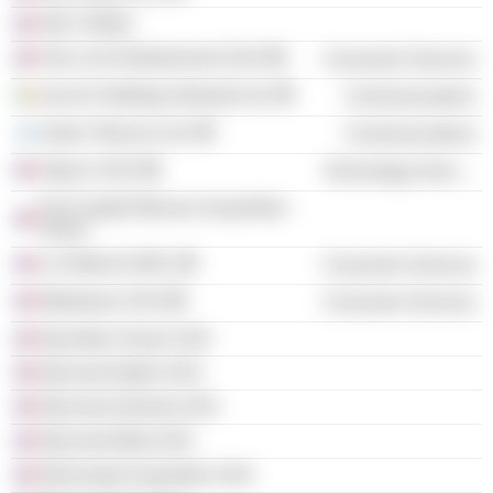
3617 ANNU
Arts Live Entertainment SAS
Consumer Services
eircom Holdings (Ireland) Ltd.
Communications
Golan Telecom Ltd.
Communications
Step-In SAS
Technology Services
NJJ Capital Monaco Acquisition
SASU
Le Diderot SARL
Consumer Services
Mediawan SAS
Consumer Services
Njj Indian Ocean SAS
Njj Invest Alpha SAS
Njj Invest Gamma SAS
Njj Invest Beta SAS
Njj Europe Acquisition SAS