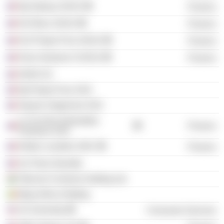
Njj Galway SASU
Finance
NJJ Boru SASU
Finance
NJJ Project Five SASU
Finance
Kima Ventures II SASU
Finance
OH4S SC
Njj Project Four SAS
Square Vergennes SAS
La Cie Des Immeubles
Finance
Parisiens SAS
Kleber Levallois SNC
Finance
Sci Paris Grenelle
Telecom Comores Holding Ltd.
Maya Africa Holding
42 University
Consumer Services