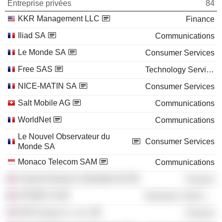
Entreprise privées
84
KKR Management LLC
Finance
Iliad SA
Communications
Le Monde SA
Consumer Services
Free SAS
Technology Services
NICE-MATIN SA
Consumer Services
Salt Mobile AG
Communications
WorldNet
Communications
Le Nouvel Observateur du
Consumer Services
Monde SA
Monaco Telecom SAM
Communications
Unibail-Rodamco-Westfield SE
Finance
ATEME SA
Electronic Technology
KKR Group Co., Inc.
Finance