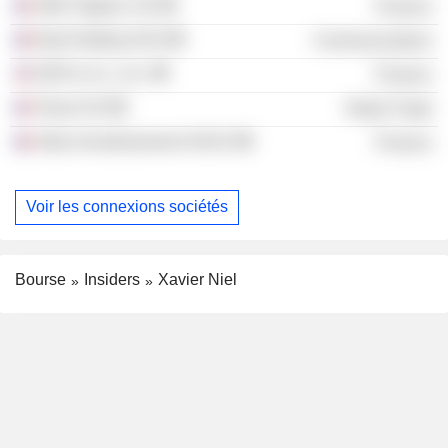
2MX Organic SA
Finance
Iliad Holding SAS
Communications
KKR & Co., Inc.
Finance
Teract SA
Retail Trade
Atlas Investissement SASU
Finance
Voir les connexions sociétés
Bourse
Insiders
Xavier Niel