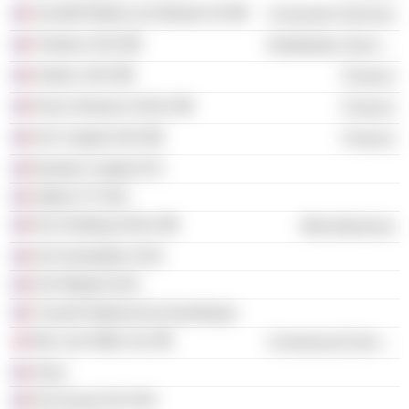
Société Éditrice du Monde SA
Consumer Services
Freebox SAS
Distribution Services
Holdco SAS
Finance
Kima Ventures SASU
Finance
NJJ Capital SAS
Finance
Elysées Capital SCI
Atelier 37 SAS
NJJ Holding SASU
Miscellaneous
NJJ Immobilier SAS
NJJ Market SAS
Conseil National du Numérique
My Love Affair Ltd.
Commercial Services
Sons
NJJ Invest Tel SAS