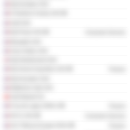
Njj Animation SAS
It Solutions Factory SAS
Sehf SAS
Njj Presse SAS
Consumer Services
Blackpills SAS
Sons Holdco SAS
Njj Entertainment SAS
Njj Suisse Acquisition SAS
Finance
Njj Innovation SAS
Matterhorn Gph SAS
Salt Network SA
9 rue de Lagny SARLU
Finance
SE 51 SAS
Consumer Services
NJJ Télécom Europe SASU
Finance