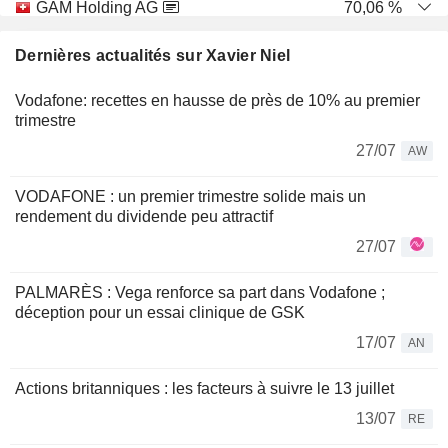
GAM Holding AG
70,06 %
13/05/2026
Dernières actualités sur Xavier Niel
775 914 125
Vodafone: recettes en hausse de près de 10% au premier
64 M $
trimestre
30/06/2026
27/07
AW
KKR & CO INC
0 %
VODAFONE : un premier trimestre solide mais un
24/02/2026
rendement du dividende peu attractif
30 273
27/07
3 M $
30/06/2026
PALMARÈS : Vega renforce sa part dans Vodafone ;
déception pour un essai clinique de GSK
17/07
AN
Actions britanniques : les facteurs à suivre le 13 juillet
13/07
RE