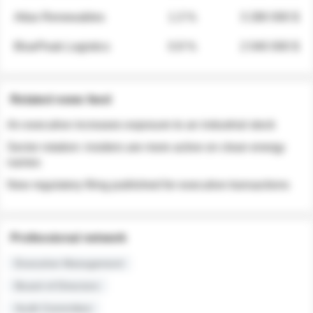
Atlas Renewables
1.3 %
3 280 000 $
BluePeak Logistics
0.9 %
2 040 000 $
Related news feed
An executive increases exposure to an industrial stock
Sector rotation: insiders are more active on clean energy
names
New regulatory filing published for executive transactions
Professional network
Executive Management
Board of Directors
Audit Committee