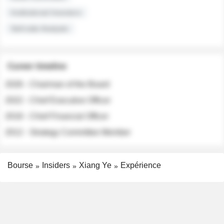
Institutional Investors
Sell-side Analysts
Career timeline
2026 - Chairman of the Board
2022 - Chief Executive Officer
2018 - Chief Financial Officer
2012 - Strategy Committee Member
Bourse
Insiders
Xiang Ye
Expérience