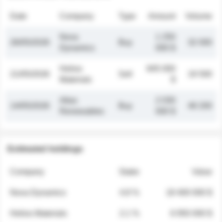
Date
Company
Type
Amount
Volume
Nova
1 250
26/05/2026
Buy
32 000
Dynamics
000 $
Helios
845 000
21/05/2026
Sell
19 500
Materials
$
Atlas
2 030
14/05/2026
Buy
48 200
Renewables
000 $
Estimated holdings
Company
Stake
Value
Nova Dynamics
4.8 %
18 400 000 $
Helios Materials
2.1 %
6 950 000 $