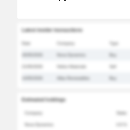
Latest insider transactions
Date
Company
Type
26/05/2026
Nova Dynamics
Buy
21/05/2026
Helios Materials
Sell
14/05/2026
Atlas Renewables
Buy
Estimated holdings
Company
Stake
Nova Dynamics
4.8 %