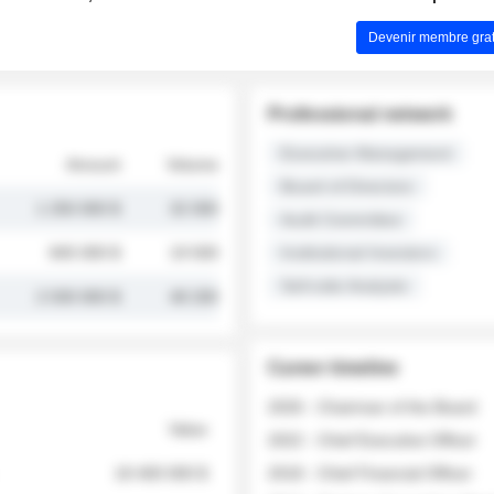
Devenir membre grat
Professional network
Executive Management
Amount
Volume
Board of Directors
1 250 000 $
32 000
Audit Committee
845 000 $
19 500
Institutional Investors
Sell-side Analysts
2 030 000 $
48 200
Career timeline
2026 - Chairman of the Board
Value
2022 - Chief Executive Officer
18 400 000 $
2018 - Chief Financial Officer