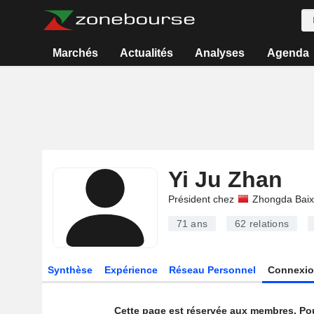
Marchés
Actualités
Analyses
Agenda
Yi Ju Zhan
Président chez
Zhongda Baixu
71 ans
62
relations
Synthèse
Expérience
Réseau Personnel
Connexio
Cette page est réservée aux membres. Po