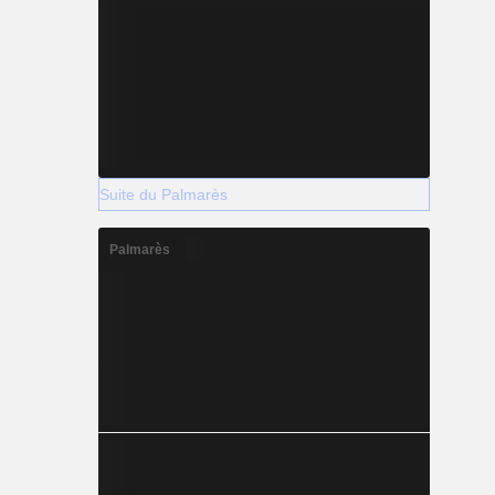
Suite du Palmarès
Palmarès