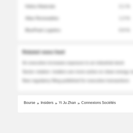
Helios Materials
2.1 %
Atlas Renewables
1.3 %
BluePeak Logistics
0.9 %
Related news feed
An executive increases exposure to an industrial stock
Sector rotation: insiders are more active on clean energy
New regulatory filing published for executive transactions
Bourse
Insiders
Yi Ju Zhan
Connexions Sociétés