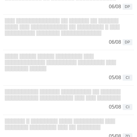
06/08
DP
░░░ ░░░░░░░░░░░░░ ░░ ░░░░░░ ░░ ░░░░░░
░░░░ ░░░ ░░░░░░░░░░░ ░░ ░░░░░░░░ ░ ░░░
░░░░░░░░░ ░░░░░░░ ░░░░░░░░░░░░
06/08
DP
░░░░ ░░░░░ ░░░░░ ░░░░░░░░ ░░░
░░░░░░░░░░░░ ░░░░░░░░░ ░░░░░░░░ ░░░
░░░░░░░ ░░░░░
05/08
CI
░░░░░░░░░░ ░░░░░░ ░░░░░░░░░ ░░ ░░░░░░
░░░░░░░░░░ ░░░░░░░░░░ ░░░ ░░░ ░░░░░░░
05/08
CI
░░░░░░ ░ ░░░░░░░░ ░░░░ ░░░░░░░░░ ░░░
░░░░░░░ ░░░░░░░░ ░░░ ░░ ░░░░░░░
05/08
ZD