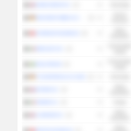
KAINOS GROUP PLC
Technologie
Services
DWS GROUP GMBH & CO. KGAA
Financiers
Valeurs
SCHINDLER HOLDING AG
industrielles
Consommatio
MONCLER S.P.A.
cyclique
Consommatio
EVOLUTION AB
cyclique
CTS EVENTIM AG & CO. KGAA
Technologie
Valeurs
ROTORK PLC
industrielles
TENARIS S.A.
Energie
Valeurs
CLARKSON PLC
industrielles
Valeurs
INFICON HOLDING AG