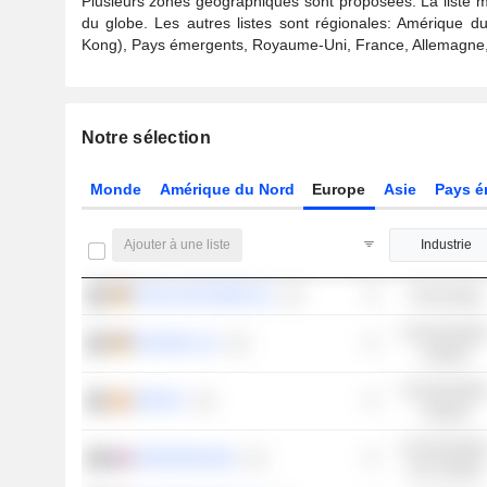
Plusieurs zones géographiques sont proposées. La liste m
du globe. Les autres listes sont régionales: Amérique d
Kong), Pays émergents, Royaume-Uni, France, Allemagne, S
Notre sélection
Monde
Amérique du Nord
Europe
Asie
Pays é
Ajouter à une liste
Industrie
ATOSS SOFTWARE SE
Technologie
Consommatio
RATIONAL AG
cyclique
Consommatio
INDITEX
cyclique
Consommatio
INTERPARFUMS
non cyclique