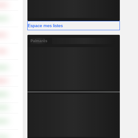
,02 %
,42 %
Espace mes listes
53 %
Palmarès
36 %
,50 %
,80 %
,60 %
,55 %
,54 %
,70 %