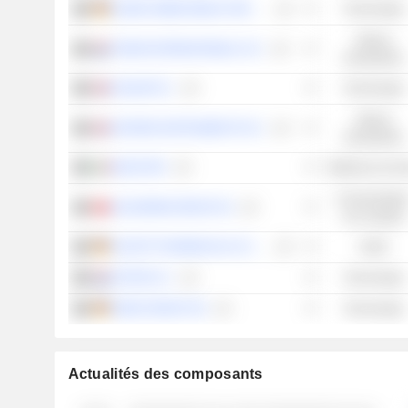
ELMOS SEMICONDUCTOR SE
Technologie
Valeurs
THEON INTERNATIONAL PLC
industrielles
HALMA PLC
Technologie
Valeurs
OXFORD INSTRUMENTS PLC
industrielles
BUZZI SPA
Matériaux de b
Consommatio
GALDERMA GROUP AG
non cyclique
SCHOTT PHARMA AG & CO. KGAA
Santé
ADYEN N.V.
Technologie
IONOS GROUP SE
Technologie
Actualités des composants