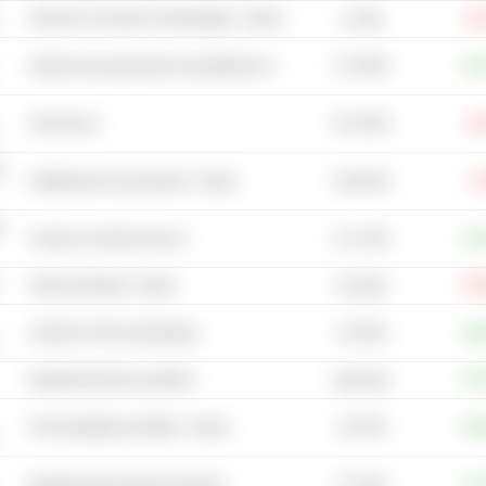
Services et conseil en informatique - Autres
-11
1,4 Md
17,46 Md
Gestion des placements et exploitants de fonds - Autres
+34
34,13 Md
Ascenceurs
-8,
n
15,82 Md
Habillement et accessoires - Autres
-7,
n
14,71 Md
Casinos et centres de jeux
+15
Services Internet - Autres
-25
6,42 Md
5,33 Md
Cylindre & Vérin hydraulique
+49
Equipements liés au pétrole
+47
28,82 Md
2,07 Md
Fret et logistique maritime - Autres
+30
5,27 Md
Equipements de tests et mesures
+74