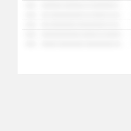
░░░░
░░░░░░░░ ░░░░░░░░ ░░ ░░░░░░░░░ ░░░░░░░░░░ ░░░░░░░░░░ ░░░ ░░ ░░░░░░░░ ░░░░░░░░░
░░░░
░░░ ░░░░░░░░░░░░░ ░░ ░░░░░░ ░░ ░░░░░░ ░░░░ ░░░ ░░░░░░░░░░░ ░░ ░░░░░░░░ ░ ░░░ ░░░░░░░░░ ░░░░░░░ ░░░░░░░░░░░░
░░░░
░░░ ░░░░░░░░░░ ░░░░░░░░░░░ ░░ ░░░░░░░ ░░░░░░░ ░░ ░░░░░░░ ░░ ░░░░░░░░░░░░ ░░░░░░░░░░ ░░ ░░░░░░░░░ ░░░░░░░░░░
░░░░
░░░░░░░░░░░░░░░ ░░░░░░ ░░ ░░░░░░░░░░ ░░ ░░ ░░░░░░░ ░░░░░░░░░░ ░░ ░░░░░░░░░ ░░░░░░░░░░░
░░░░
░░░░░░ ░░░░░░░░░░ ░░░░░░░░░░░ ░░░░░░░ ░░░░░░ ░░ ░░░░░░░ ░░░░░░░░░░ ░░ ░░░░ ░░░░░░░░░ ░░ ░░░░░░░ ░░ ░░░░░░░░░ ░░░░░░░░░░ ░░░░░░ ░░░░ ░░░░░░░░░ ░░ ░░░░░░░ ░░░░░░░░ ░░░ ░░ ░░░░░░░░░ ░░░░░░░░░