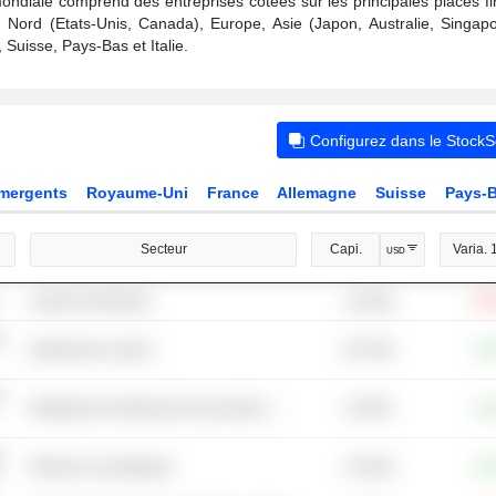
ondiale comprend des entreprises cotées sur les principales places fi
u Nord (Etats-Unis, Canada), Europe, Asie (Japon, Australie, Singap
uisse, Pays-Bas et Italie.
Configurez dans le Stock
mergents
Royaume-Uni
France
Allemagne
Suisse
Pays-
Secteur
Capi.
Varia. 1
USD
Logiciel d'entreprise
-24
1,59 Md
n
8,97 Md
Appareils de cuisine
+1,
n
210 Md
Détaillants de vêtements et accessoires - Autres
+4,
n
2,55 Md
Parfums et cosmétiques
+4,