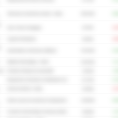
30,81 Md
Véhicules et machines lourdes - Autres
+20
n
187 Md
Sacs à main et bagages
-24
Logiciel d'entreprise
-18
226 Md
n
78,34 Md
Automobiles et véhicules utilitaires
+12
Matériel informatique - Autres
+4,
15,05 Md
ase
Produits chimiques de spécialité
+2,
1,85 Md
Equipement, fournitures et distribution médicale - Autres
+17
6,27 Md
Services Internet - Autres
-12
5,48 Md
13,86 Md
Vente en gros de machines et équipements industriels
+45
Conseil en technologie et services d'externalisation
+1,
4,96 Md