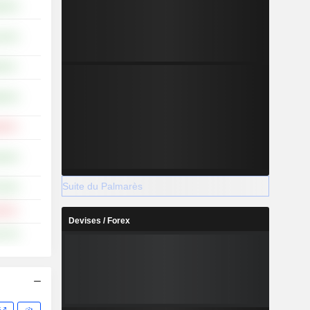
,28 %
,34 %
50 %
,00 %
,96 %
,46 %
Suite du Palmarès
,35 %
,85 %
Devises / Forex
,72 %