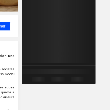
ner
selon une
s sociétés
ness model
res et des
 qualité a
’ailleurs