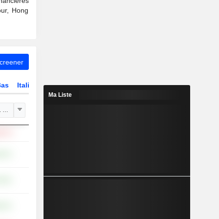
nancières
our, Hong
Screener
Bas
Italie
Ma Liste
 janv.
,87 %
97 %
74 %
67 %