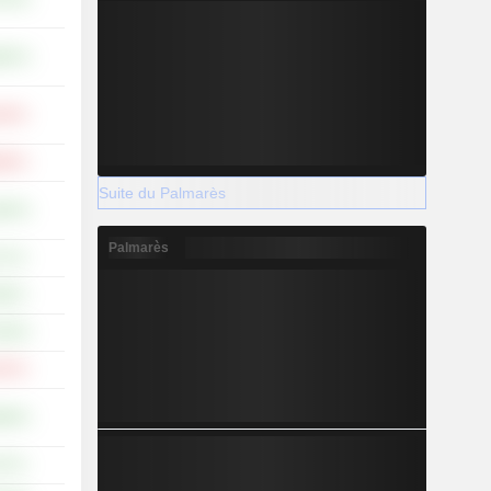
,82 %
,39 %
,98 %
Suite du Palmarès
,83 %
Palmarès
71 %
90 %
,56 %
,45 %
,89 %
57 %