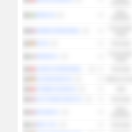
industrielles
Valeurs
EPIROC AB
industrielles
Consommatio
HERMÈS INTERNATIONAL
cyclique
SAP SE
Technologie
Consommatio
FERRARI N.V.
cyclique
LOGITECH INTERNATIONAL S.A.
Technologie
ALZCHEM GROUP AG
Matériaux de b
YPSOMED HOLDING AG
Santé
AUTO TRADER GROUP PLC
Technologie
Valeurs
DIPLOMA PLC
industrielles
REPLY S.P.A.
Technologie