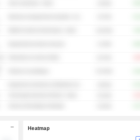
Semi-conducteurs - Autres
+49
2,94 Md
3,07 Md
Machines et équipements industriels - Autres
+31
Matériel et pièces électroniques - Autres
+6,
19,33 Md
2,13 Md
Equipements de tests et mesures
+40
ase
Fabrication de ciment et béton
-19
8,67 Md
n
51,54 Md
Parfums et cosmétiques
+10
Equipement, fournitures et distribution médicale - Autres
+47
3,85 Md
Technologie financière (Fintech) - Autres
-31
34,4 Md
Services informatiques hébergés
+13
5,02 Md
Heatmap