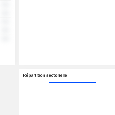
░░
░░
░░
░░
░░
Répartition sectorielle