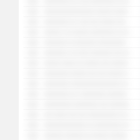
░░░░
░░░░░░░░░ ░░ ░ ░░░ ░░░░░░░░░ ░░ ░░░░░░░░░░░░░░ ░░ ░░░░░░░░░
░░░░
░░░░░░░░░░░░░░░░░░ ░░░░░░ ░░░░░░░ ░░░░░░░░░░ ░░ ░░░░░ ░░ ░░░ ░░░░░░░░░░░ ░░ ░░░░░░░ ░░░░░░ ░░░ ░░░░░░░░░░ ░░ ░░ ░ ░░░░░░░ ░░ ░░ ░░░ ░░░░░░░░░ ░░ ░░ ░░░░░░ ░░░ ░░░░░░░░░░░░░░
░░░░
░░░░░░░░░ ░░ ░ ░░░ ░░░ ░░░░░░ ░░░ ░░ ░░░░░░░
░░░░
░░░░░░ ░ ░░ ░░░░░░ ░░░░░░░░░ ░░ ░░░░░░░░░░░░░░ ░░ ░░░░░░░░░
░░░░
░░░░░░░░ ░░ ░░░░░░░░ ░░░░░░░░░░ ░░░░░░░ ░░░░░░░░░░░░ ░░ ░░░░░░░░░ ░░░░ ░░ ░░░░░░
░░░░
░░░░░░░░ ░ ░░ ░░░░ ░░░░░░░░ ░░░ ░░░░░░░░░ ░░░░ ░░░░░░ ░░ ░░░░░░░░░░░
░░░░
░░░░░░ ░░░░░ ░░ ░░░░░░ ░░░ ░░░░░░░░░░ ░░░░ ░░ ░░░░░░░ ░░░░░░░░ ░░░░ ░░ ░░ ░░░░ ░░░░░░
░░░░
░░░░░░░░░ ░░░░░░ ░░░ ░░░ ░░░░░░ ░░ ░░░░░░░░ ░░ ░░░░░░░░ ░░░ ░░░░░░░░
░░░░
░░░░░░░░░ ░░░░░░░░░░░░░░░░░░ ░░░░░░ ░░░ ░░░░░░░░░░ ░░░░ ░░ ░░░░░░░░░ ░░░░░░░░░ ░░ ░░ ░░░░░░░ ░░░░░░░░ ░░░░ ░░ ░░ ░░░░ ░░░░░░
░░░░
░░░░░░░░░ ░░ ░ ░░░░░░░░░ ░░░░░░░░ ░░ ░░░░░░░░░
░░░░
░░░░░░░░░░ ░░░░░░░░░ ░░░ ░░░░░░░ ░░░░░░░░░░░░░░░░ ░░░ ░░░░░░░░ ░░░░░░ ░░░ ░░░░░░░░░░░░
░░░░
░░░ ░░░░░ ░░░ ░░░ ░░░░░░░░░░░ ░░ ░░░░░░░░░░░░░░░ ░░ ░░░░░ ░░░░░░░░░░░░░░
░░░░
░░░░░░░░░░░░░░░ ░░ ░░░░░░░░░░ ░░ ░░░░░░░░░ ░░░░░░░░░ ░░ ░░░░░░░ ░░░░░░░░░░ ░░░ ░░░░░░░░ ░░ ░░░░░░░ ░░ ░░░░░░░░░░░░ ░░░ ░░░ ░░░░░░░░░░░░░░
░░░░
░░░░░░░ ░░░░░░░ ░░ ░░░░░░ ░░░░░░░░░ ░░░░ ░░░ ░░░░░░░░░░ ░░░░░░░░░░ ░░ ░░░░░░░ ░░░ ░░░░░░░░░░░ ░░ ░░░░░░░ ░░░░░░░░░░░░