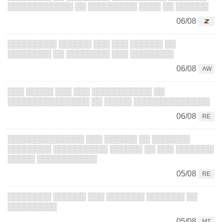
░░░░░░░░░░░░ ░░ ░░░░░░░░░ ░░░░ ░░ ░░░░░░
06/08
░░░░░░░░░ ░░░░░░ ░░░ ░░░ ░░░░░░ ░░
░░░░░░░░ ░░ ░░░░░░░░ ░░░ ░░░░░░░░
06/08
AW
░░░ ░░░░░ ░░░ ░░░ ░░░░░░░░░░░ ░░
░░░░░░░░░░░░░░░ ░░ ░░░░░ ░░░░░░░░░░░░░░
06/08
RE
░░░░░░░░░░░░░░ ░░░ ░░░░░░ ░░ ░░░░░░░
░░░░░░░░ ░░░░░░░░░░ ░░░░░░ ░░ ░░░ ░░░░░░░
░░░░░ ░░░░░░░░░░░
05/08
RE
░░░░░░░░ ░░░░░░ ░░░ ░░░░░░░ ░░░░░░░ ░░
░░░░░░░░░
05/08
MT