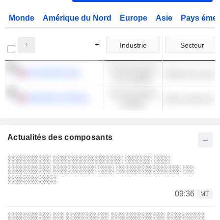
Monde
Amérique du Nord
Europe
Asie
Pays émer
Industrie
Secteur
Consommation
INTERPARFUMS
Parfums et cosmé
non cyclique
Consommation
HERMÈS INTERNATIONAL
Sacs à main et b
cyclique
Actualités des composants
░░░░░░░░ ░░░░░░░░░░░░░ ░░░░░ ░░░
░░░░░░░░ ░░░░░░░░ ░░░ ░░░░░░░░░░░░ ░░
░░░░░░░░░
09:36
MT
░░░░░░░░ ░░ ░░░░░░░░ ░░░░░░░░░░ ░░░░░░░