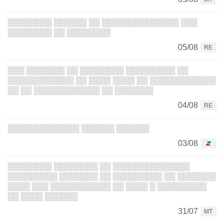
░░░░░░░░ ░░░░░░ ░░ ░░░░░░░░░░░░░░ ░░░
░░░░░░░░ ░░ ░░░░░░░░
05/08
RE
░░░ ░░░░░░░ ░░ ░░░░░░░░ ░░░░░░░░░ ░░
░░░░░░░░░░░░ ░░ ░░░░ ░░░░ ░░ ░░░░░░░░░░░░
░░ ░░ ░░░░░░░░░░░░ ░░ ░░░░░░░
04/08
RE
░░░░░░░░░░░░░ ░░░░░░ ░░░░░░
03/08
░░░░░░░░ ░░░░░░░░ ░░ ░░░░░░░░░░░░░░
░░░░░░░░░ ░░░░░░░ ░░ ░░░░░░░░░ ░░ ░░░░░░░
░░░░ ░░░ ░░░░░░░░░░░ ░░ ░░░░ ░ ░░░░░░░░░
░░ ░░░░ ░░░░░░
31/07
MT