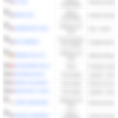
ATI INC.
industrielles
Valeurs
MOOG INC.
industrielles
Matériaux de
CARPENTER TECHNOLOGY CORPORATION
Acier - Autres
base
Consommation
3M COMPANY
non cyclique
Matériaux de
HENKEL AG & CO. KGAA
Adhésif & Epoxy
base
STRAUMANN HOLDING AG
Santé
Prothèses médica
MATERIALISE NV
Technologie
Logiciels - Autres
XEROX HOLDINGS CORPORATION
Technologie
MICROSOFT CORPORATION
Technologie
Logiciels - Autres
Matériaux de
TORAY INDUSTRIES, INC.
Chimie de base -
base
Valeurs
HEXCEL CORPORATION