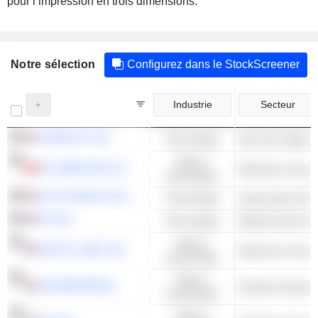
pour l’impression en trois dimensions.
Notre sélection
Configurez dans le StockScreener
Industrie
Secteur
XOMETRY, INC.
Technologie
Valeurs
OC OERLIKON CORPORATION AG
industrielles
3D SYSTEMS CORPORATION
Technologie
Imprimantes 3D
HP INC.
Technologie
Matériel informat
Valeurs
PROTO LABS, INC.
industrielles
Valeurs
GE AEROSPACE
industrielles
Valeurs