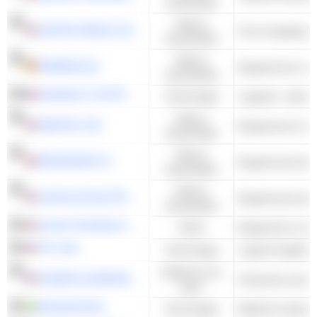
industrielles
Valeurs
UNITED PARCEL SERVICE, INC.
Fret et logistique
industrielles
Valeurs
SIEMENS AG
industrielles
DASSAULT SYSTÈMES SE
Technologie
Logiciels - Autres
Valeurs
AMETEK, INC.
industrielles
Valeurs
RENISHAW PLC
Equipements de t
industrielles
Valeurs
LINCOLN ELECTRIC HOLDINGS, INC.
Equipements de 
industrielles
ALIGN TECHNOLOGY, INC.
Santé
PTC INC.
Technologie
Logiciel d'applica
Matériaux de
KAISER ALUMINUM CORPORATION
Production prima
base
HEXAGON AB
Technologie