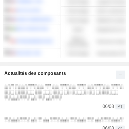
TRIMBLE, INC.
Technologie
Logiciel d'entrepr
5N PLUS INC.
Technologie
Semi-conducteurs
NANO DIMENSION LTD.
Technologie
BICO GROUP AB
Santé
Valeurs
PYROGENESIS INC.
industrielles
VELO3D, INC.
Technologie
Imprimantes 3D
Actualités des composants
░░░ ░░░░░░░░░ ░░ ░░ ░░░░░ ░░░ ░░░░░░░ ░░░░
░░░ ░░░░░░ ░░ ░░░ ░░░ ░░ ░░░░░ ░░ ░░░░░░░
░░░░░░░░ ░░ ░░ ░░░░░
06/08
MT
░░░░░░░░ ░░ ░ ░░ ░░░░░░ ░░░░░ ░░ ░░░░░░░░░
06/08
ZD