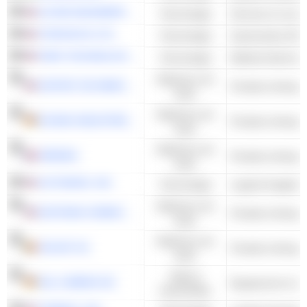
ALTAIR ENGINEERING INC.
Technologie
STRATASYS LTD.
Technologie
Imprimantes 3D
FARO TECHNOLOGIES
Technologie
Matériel électron
Matériaux de
DUPONT DE NEMOURS, INC.
Produits chimique
base
Matériaux de
EVONIK INDUSTRIES AG
Produits chimique
base
Matériaux de
ARKEMA
Produits chimique
base
AUTODESK, INC.
Technologie
Logiciel d'applica
Matériaux de
EASTMAN CHEMICAL COMPANY
Produits chimique
base
Matériaux de
SOLVAY SA
base
Valeurs
SGL CARBON SE
industrielles