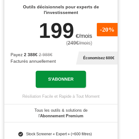
Outils décisionnels pour experts de
l'investissement
199
-20%
€/mois
(
249€
/mois
)
Payez
2 388€
2 988€
Économisez 600€
Facturés annuellement
S'ABONNER
Résiliation Facile et Rapide à Tout Moment
Tous les outils & solutions de
l'
Abonnement Premium
Stock Screener « Expert » (+600 filtres)