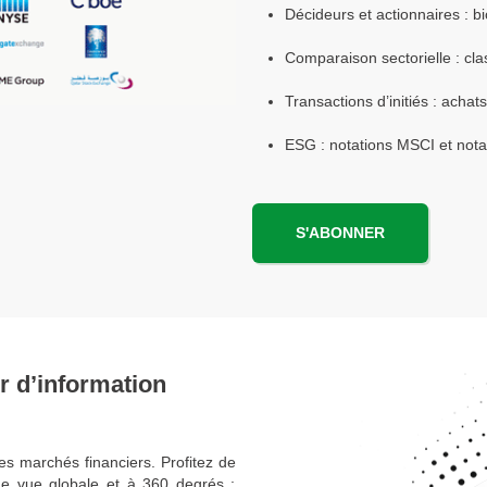
Décideurs et actionnaires : bi
Comparaison sectorielle : cla
Transactions d’initiés : achat
ESG : notations MSCI et not
S'ABONNER
r d’information
es marchés financiers. Profitez de
ne vue globale et à 360 degrés :