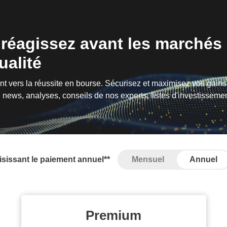
 réagissez avant les marchés 
alité
 vers la réussite en bourse. Sécurisez et maximisez vos gains 
news, analyses, conseils de nos experts, listes d'investissemen
sissant le paiement annuel**
Mensuel
Annuel
Premium