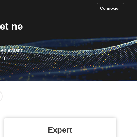
Connexion
et ne
en évitant
t par
Expert