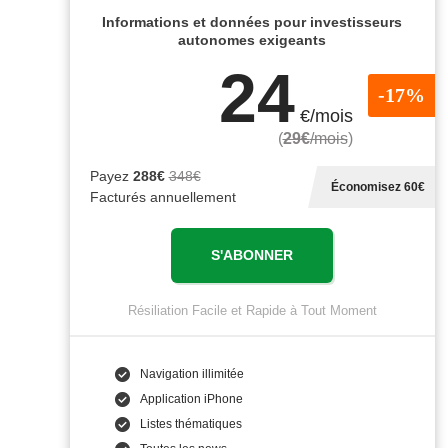
Informations et données pour investisseurs
autonomes exigeants
24
-17%
€/mois
(
29€
/mois
)
Payez
288€
348€
Économisez 60€
Facturés annuellement
S'ABONNER
Résiliation Facile et Rapide à Tout Moment
Navigation illimitée
Application iPhone
Listes thématiques