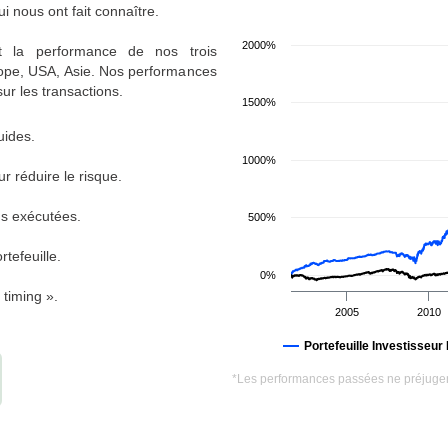
 nous ont fait connaître.
2000%
et la performance de nos trois
urope, USA, Asie. Nos performances
sur les transactions.
1500%
uides.
1000%
r réduire le risque.
ns exécutées.
500%
tefeuille.
0%
timing ».
2005
2010
Portefeuille Investisseur
*Les performances passées ne préjugen