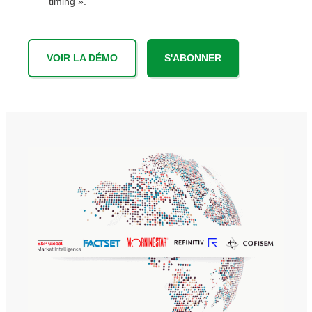
timing ».
VOIR LA DÉMO
S'ABONNER