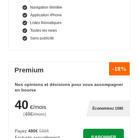
Navigation illimitée
Application iPhone
Listes thématiques
Toutes les news
Sans publicité
-18%
Premium
Nos opinions et décisions pour vous accompagner
en bourse
40
€/mois
Économisez 108€
(
49€
/mois
)
Payez
480€
588€
S'ABONNER
Facturés annuellement