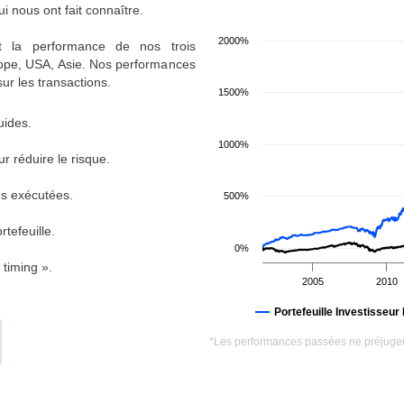
 nous ont fait connaître.
2000%
et la performance de nos trois
urope, USA, Asie. Nos performances
sur les transactions.
1500%
uides.
1000%
r réduire le risque.
ns exécutées.
500%
tefeuille.
0%
timing ».
2005
2010
Portefeuille Investisseur
*Les performances passées ne préjugen