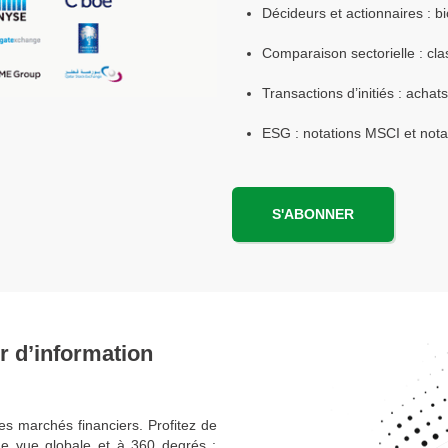
Décideurs et actionnaires : bi
Comparaison sectorielle : cla
Transactions d’initiés : achat
ESG : notations MSCI et not
S'ABONNER
r d’information
es marchés financiers. Profitez de
ne vue globale et à 360 degrés :