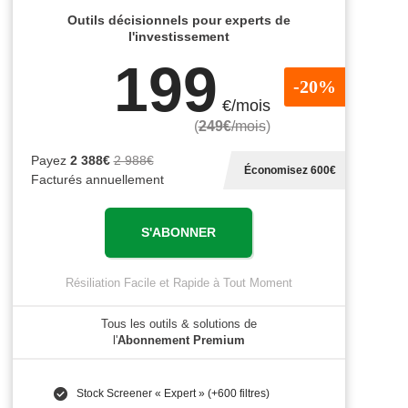
Outils décisionnels pour experts de
l'investissement
199
-20%
€/mois
(
249€
/mois
)
Payez
2 388€
2 988€
Économisez 600€
Facturés annuellement
S'ABONNER
Résiliation Facile et Rapide à Tout Moment
Tous les outils & solutions de
l'
Abonnement Premium
Stock Screener « Expert » (+600 filtres)