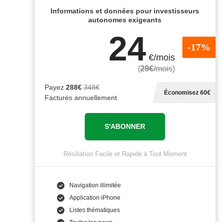
Informations et données pour investisseurs
autonomes exigeants
24
-17%
€/mois
(
29€
/mois
)
Payez
288€
348€
Économisez 60€
Facturés annuellement
S'ABONNER
Résiliation Facile et Rapide à Tout Moment
Navigation illimitée
Application iPhone
Listes thématiques