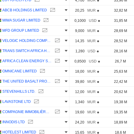
LOTTOTECH LTD
4,700
MUR
33,96 M
ABCB HOLDINGS LIMITED
20,25
MUR
32,82 M
MIWA SUGAR LIMITED
0,1000
USD
31,85 M
MFD GROUP LIMITED
9,000
MUR
28,69 M
VELOGIC HOLDING COMPANY LIMITED
14,35
MUR
28,52 M
TRANS SWITCH AFRICA HOLDINGS LTD
1,280
USD
28,16 M
AFRICA CLEAN ENERGY SOLUTIONS LIMITED
0,8500
USD
26,7 M
OMNICANE LIMITED
18,00
MUR
25,63 M
THE UNITED BASALT PRODUCTS LIMITED
39,80
MUR
22,42 M
STEVENHILLS LTD.
12,00
MUR
20,62 M
LAVASTONE LTD
1,340
MUR
19,38 M
COMPAGNIE IMMOBILIÈRE LIMITÉE
19,60
MUR
19,35 M
INNODIS LTD
24,20
MUR
18,89 M
HOTELEST LIMITED
15,65
MUR
18,6 M