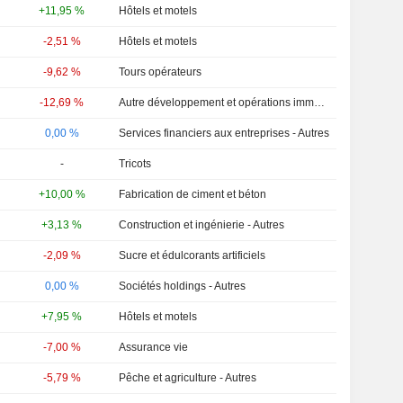
+11,95 %
Hôtels et motels
-2,51 %
Hôtels et motels
-9,62 %
Tours opérateurs
-12,69 %
Autre développement et opérations immobilières
0,00 %
Services financiers aux entreprises - Autres
-
Tricots
+10,00 %
Fabrication de ciment et béton
+3,13 %
Construction et ingénierie - Autres
-2,09 %
Sucre et édulcorants artificiels
0,00 %
Sociétés holdings - Autres
+7,95 %
Hôtels et motels
-7,00 %
Assurance vie
-5,79 %
Pêche et agriculture - Autres