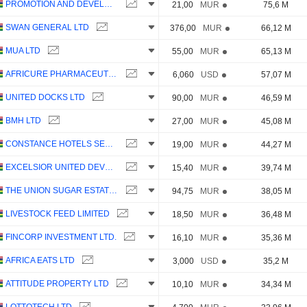
PROMOTION AND DEVELOPMENT LTD
21,00
MUR
75,6 M
SWAN GENERAL LTD
376,00
MUR
66,12 M
MUA LTD
55,00
MUR
65,13 M
AFRICURE PHARMACEUTICALS LTD
6,060
USD
57,07 M
UNITED DOCKS LTD
90,00
MUR
46,59 M
BMH LTD
27,00
MUR
45,08 M
CONSTANCE HOTELS SERVICES LIMITED
19,00
MUR
44,27 M
EXCELSIOR UNITED DEVELOPMENT COMPANIES LIMITED
15,40
MUR
39,74 M
THE UNION SUGAR ESTATES COMPANY LIMITED
94,75
MUR
38,05 M
LIVESTOCK FEED LIMITED
18,50
MUR
36,48 M
FINCORP INVESTMENT LTD.
16,10
MUR
35,36 M
AFRICA EATS LTD
3,000
USD
35,2 M
ATTITUDE PROPERTY LTD
10,10
MUR
34,34 M