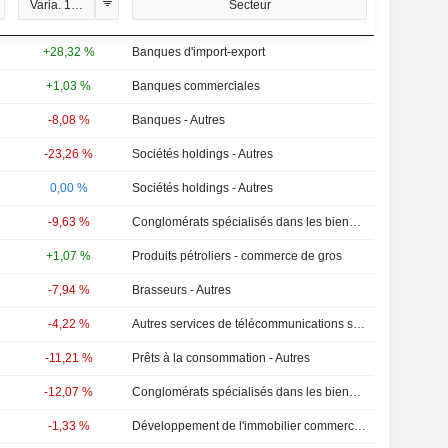
Varia. 1 janv.
Secteur
+28,32 %
Banques d'import-export
+1,03 %
Banques commerciales
-8,08 %
Banques - Autres
-23,26 %
Sociétés holdings - Autres
0,00 %
Sociétés holdings - Autres
-9,63 %
Conglomérats spécialisés dans les biens de consommation
+1,07 %
Produits pétroliers - commerce de gros
-7,94 %
Brasseurs - Autres
-4,22 %
Autres services de télécommunications sans fil
-11,21 %
Prêts à la consommation - Autres
-12,07 %
Conglomérats spécialisés dans les biens de consommation
-1,33 %
Développement de l'immobilier commercial