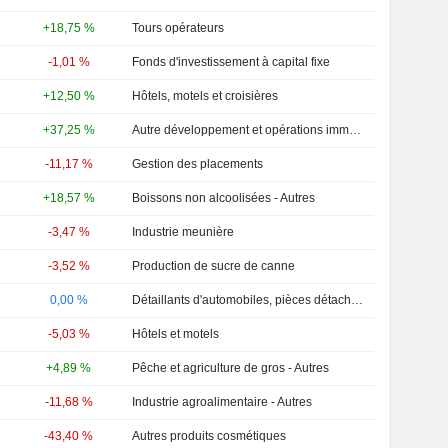
+18,75 %
Tours opérateurs
-1,01 %
Fonds d'investissement à capital fixe
+12,50 %
Hôtels, motels et croisières
+37,25 %
Autre développement et opérations immobilières
-11,17 %
Gestion des placements
+18,57 %
Boissons non alcoolisées - Autres
-3,47 %
Industrie meunière
-3,52 %
Production de sucre de canne
0,00 %
Détaillants d'automobiles, pièces détachées et services d'entretien
-5,03 %
Hôtels et motels
+4,89 %
Pêche et agriculture de gros - Autres
-11,68 %
Industrie agroalimentaire - Autres
-43,40 %
Autres produits cosmétiques