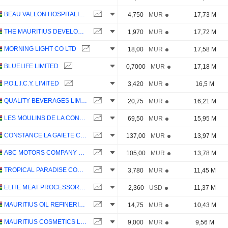
BEAU VALLON HOSPITALITY LTD
4,750
MUR
17,73 M
THE MAURITIUS DEVELOPMENT INVESTMENT TRUST COMPANY LIMITED
1,970
MUR
17,72 M
MORNING LIGHT CO LTD
18,00
MUR
17,58 M
BLUELIFE LIMITED
0,7000
MUR
17,18 M
P.O.L.I.C.Y. LIMITED
3,420
MUR
16,5 M
QUALITY BEVERAGES LIMITED
20,75
MUR
16,21 M
LES MOULINS DE LA CONCORDE LTÉE
69,50
MUR
15,95 M
CONSTANCE LA GAIETE COMPANY LIMITED
137,00
MUR
13,97 M
ABC MOTORS COMPANY LIMITED
105,00
MUR
13,78 M
TROPICAL PARADISE COMPANY LIMITED
3,780
MUR
11,45 M
ELITE MEAT PROCESSORS LIMITED
2,360
USD
11,37 M
MAURITIUS OIL REFINERIES LIMITED
14,75
MUR
10,43 M
MAURITIUS COSMETICS LIMITED
9,000
MUR
9,56 M