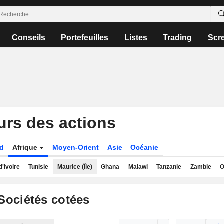
Conseils
Portefeuilles
Listes
Trading
Scr
urs des actions
ud
Afrique
Moyen-Orient
Asie
Océanie
d'Ivoire
Tunisie
Maurice (Île)
Ghana
Malawi
Tanzanie
Zambie
O
Sociétés cotées