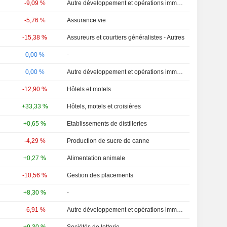
-9,09 %
Autre développement et opérations immobilières
-5,76 %
Assurance vie
-15,38 %
Assureurs et courtiers généralistes - Autres
0,00 %
-
0,00 %
Autre développement et opérations immobilières
-12,90 %
Hôtels et motels
+33,33 %
Hôtels, motels et croisières
+0,65 %
Etablissements de distilleries
-4,29 %
Production de sucre de canne
+0,27 %
Alimentation animale
-10,56 %
Gestion des placements
+8,30 %
-
-6,91 %
Autre développement et opérations immobilières