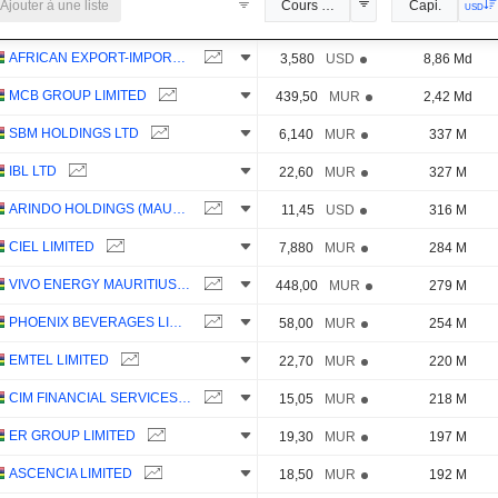
Ajouter à une liste
Cours Officiel
Capi.
USD
AFRICAN EXPORT-IMPORT BANK
3,580
USD
8,86 Md
MCB GROUP LIMITED
439,50
MUR
2,42 Md
SBM HOLDINGS LTD
6,140
MUR
337 M
IBL LTD
22,60
MUR
327 M
ARINDO HOLDINGS (MAURITIUS) LIMITED
11,45
USD
316 M
CIEL LIMITED
7,880
MUR
284 M
VIVO ENERGY MAURITIUS LIMITED
448,00
MUR
279 M
PHOENIX BEVERAGES LIMITED
58,00
MUR
254 M
EMTEL LIMITED
22,70
MUR
220 M
CIM FINANCIAL SERVICES LTD
15,05
MUR
218 M
ER GROUP LIMITED
19,30
MUR
197 M
ASCENCIA LIMITED
18,50
MUR
192 M