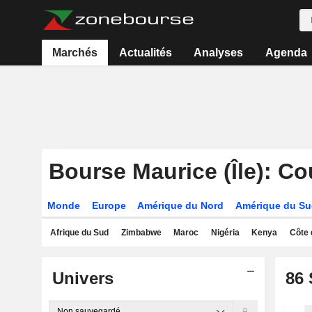
Marchés
Actualités
Analyses
Agenda
Bourse Maurice (Île): Co
Monde
Europe
Amérique du Nord
Amérique du S
Afrique du Sud
Zimbabwe
Maroc
Nigéria
Kenya
Côte 
Univers
86
Non sauvegardé