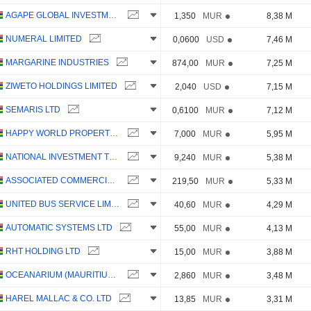
AGAPE GLOBAL INVESTMENTS LIMITED
1,350
MUR
8,38 M
NUMERAL LIMITED
0,0600
USD
7,46 M
MARGARINE INDUSTRIES
874,00
MUR
7,25 M
ZIWETO HOLDINGS LIMITED
2,040
USD
7,15 M
SEMARIS LTD
0,6100
MUR
7,12 M
HAPPY WORLD PROPERTY LTD
7,000
MUR
5,95 M
NATIONAL INVESTMENT TRUST LTD
9,240
MUR
5,38 M
ASSOCIATED COMMERCIAL COMPANY LIMITED
219,50
MUR
5,33 M
UNITED BUS SERVICE LIMITED
40,60
MUR
4,29 M
AUTOMATIC SYSTEMS LTD
55,00
MUR
4,13 M
RHT HOLDING LTD
15,00
MUR
3,88 M
OCEANARIUM (MAURITIUS) LTD
2,860
MUR
3,48 M
HAREL MALLAC & CO. LTD
13,85
MUR
3,31 M