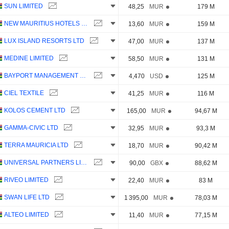
SUN LIMITED
48,25
MUR
179 M
NEW MAURITIUS HOTELS LIMITED
13,60
MUR
159 M
LUX ISLAND RESORTS LTD
47,00
MUR
137 M
MEDINE LIMITED
58,50
MUR
131 M
BAYPORT MANAGEMENT LTD
4,470
USD
125 M
CIEL TEXTILE
41,25
MUR
116 M
KOLOS CEMENT LTD
165,00
MUR
94,67 M
GAMMA-CIVIC LTD
32,95
MUR
93,3 M
TERRA MAURICIA LTD
18,70
MUR
90,42 M
UNIVERSAL PARTNERS LIMITED
90,00
GBX
88,62 M
RIVEO LIMITED
22,40
MUR
83 M
SWAN LIFE LTD
1 395,00
MUR
78,03 M
ALTEO LIMITED
11,40
MUR
77,15 M