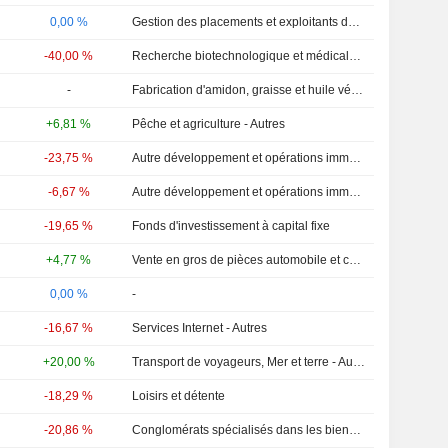
0,00 %
Gestion des placements et exploitants de fonds - Autres
-40,00 %
Recherche biotechnologique et médicale - Autres
-
Fabrication d'amidon, graisse et huile végétale
+6,81 %
Pêche et agriculture - Autres
-23,75 %
Autre développement et opérations immobilières
-6,67 %
Autre développement et opérations immobilières
-19,65 %
Fonds d'investissement à capital fixe
+4,77 %
Vente en gros de pièces automobile et camion
0,00 %
-
-16,67 %
Services Internet - Autres
+20,00 %
Transport de voyageurs, Mer et terre - Autres
-18,29 %
Loisirs et détente
-20,86 %
Conglomérats spécialisés dans les biens de consommation