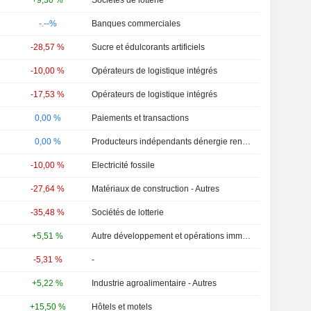
+9,30 %
Sociétés de lotterie
-.--%
Banques commerciales
-28,57 %
Sucre et édulcorants artificiels
-10,00 %
Opérateurs de logistique intégrés
-17,53 %
Opérateurs de logistique intégrés
0,00 %
Paiements et transactions
0,00 %
Producteurs indépendants dénergie renouvelable
-10,00 %
Electricité fossile
-27,64 %
Matériaux de construction - Autres
-35,48 %
Sociétés de lotterie
+5,51 %
Autre développement et opérations immobilières
-5,31 %
-
+5,22 %
Industrie agroalimentaire - Autres
+15,50 %
Hôtels et motels