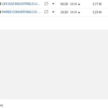
LES GAZ INDUSTRIELS LIMITED
50,00
MUR
2,77 M
PAPER CONVERTING CO. LTD
10,50
MUR
2,23 M
le)