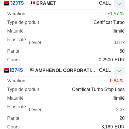
323TS
CALL
ERAMET
+1,57 %
Certificat Turbo
Illimité
3.81x
50
0,2500
EUR
IB74S
CALL
AMPHENOL CORPORATION
-0,84 %
Certificat Turbo Stop Loss
Illimité
2.3x
20
3,169
EUR