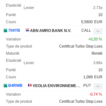
2.73x
10
0,5800
EUR
704YB
CALL
ABN AMRO BANK N.V.
+0,20 %
Certificat Turbo Stop Loss
Illimité
3.66x
10
1,088
EUR
B4RWB
PUT
VEOLIA ENVIRONNEMENT
-0,74 %
Certificat Turbo Stop Loss