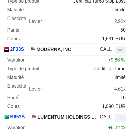
Certificat Turbo Stop Loss
Illimité
2.92x
50
1,631
EUR
2F33S
CALL
MODERNA, INC.
+9,86 %
Certificat Turbo
Illimité
4.61x
10
1,090
EUR
B653B
CALL
LUMENTUM HOLDINGS INC.
+6,22 %