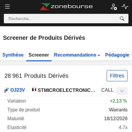
Screener de Produits Dérivés
Synthèse
Screener
Recommandations
Pédagogie
28 961
Produits Dérivés
Filtres
Type
OJ23V
CALL
STMICROELECTRONICS N.V.
Sous-
de
+2,13 %
Mnemo
jacent
Varia.
Type
produit
Maturité
Elasticité
Le
Warrants
18/12/2026
4.7x