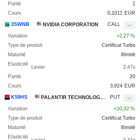
1
0,1011
EUR
3SWNB
CALL
NVIDIA CORPORATION
+2,27 %
Certificat Turbo
Illimité
2.47x
20
3,924
EUR
K59HS
PUT
PALANTIR TECHNOLOGIES INC.
+10,32 %
Certificat Turbo
Illimité
3.41x