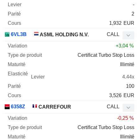
-
2
1,932
EUR
6VL3B
CALL
ASML HOLDING N.V.
+3,04 %
Certificat Turbo Stop Loss
Illimité
4.44x
100
3,526
EUR
6358Z
CALL
CARREFOUR
-0,25 %
Certificat Turbo Stop Loss
Illimité