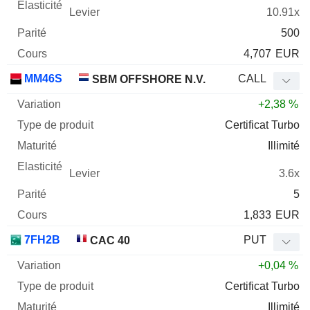
10.91x
500
4,707
EUR
MM46S
CALL
SBM OFFSHORE N.V.
+2,38 %
Certificat Turbo
Illimité
3.6x
5
1,833
EUR
7FH2B
PUT
CAC 40
+0,04 %
Certificat Turbo
Illimité