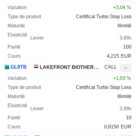
+3,04 %
Certificat Turbo Stop Loss
Illimité
3.69x
100
4,215
EUR
GL8TB
CALL
LAKEFRONT BIOTHERAPEUTICS NV
+1,03 %
Certificat Turbo Stop Loss
Illimité
2.89x
10
0,8150
EUR