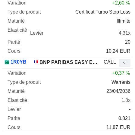
+2,60 %
Certificat Turbo Stop Loss
Illimité
4.31x
20
10,24
EUR
1R0YB
CALL
BNP PARIBAS EASY EURO STOXX 50 UCITS ETF - C - EUR
+0,37 %
Warrants
23/04/2036
1.8x
-
0.821
11,87
EUR