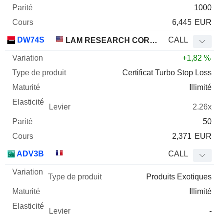
1000
6,445
EUR
DW74S
CALL
LAM RESEARCH CORPORATION
+1,82 %
Certificat Turbo Stop Loss
Illimité
2.26x
50
2,371
EUR
ADV3B
CALL
Produits Exotiques
Illimité
-