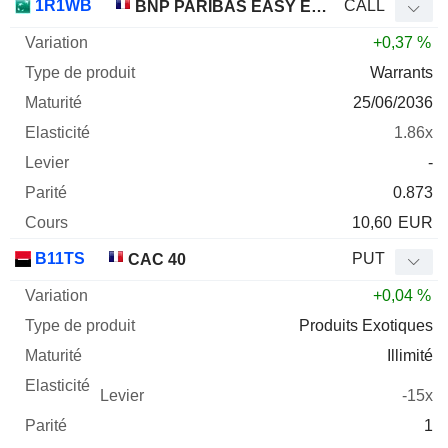
1R1WB
CALL
BNP PARIBAS EASY EURO STOXX 50 UCITS ETF - C - EUR
+0,37 %
Warrants
25/06/2036
1.86x
-
0.873
10,60
EUR
B11TS
PUT
CAC 40
+0,04 %
Produits Exotiques
Illimité
-15x
1