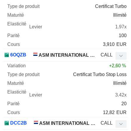
Certificat Turbo
Illimité
1.97x
100
3,910
EUR
6OQZB
CALL
ASM INTERNATIONAL N.V.
+2,60 %
Certificat Turbo Stop Loss
Illimité
3.42x
20
12,82
EUR
DCC2B
CALL
ASM INTERNATIONAL N.V.