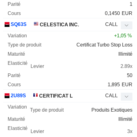
1
0,1450
EUR
SQ63S
CALL
CELESTICA INC.
+1,05 %
Certificat Turbo Stop Loss
Illimité
2.89x
50
1,895
EUR
2U89S
CALL
CERTIFICAT L
Produits Exotiques
Illimité
3x