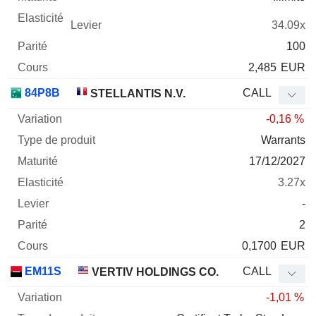
34.09x
100
2,485
EUR
84P8B
CALL
STELLANTIS N.V.
-0,16 %
Warrants
17/12/2027
3.27x
-
2
0,1700
EUR
EM11S
CALL
VERTIV HOLDINGS CO.
-1,01 %