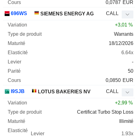
0,0787
EUR
696WS
CALL
SIEMENS ENERGY AG
+3,01 %
Warrants
18/12/2026
6.64x
-
50
0,0850
EUR
I9SJB
CALL
LOTUS BAKERIES NV
+2,99 %
Certificat Turbo Stop Loss
Illimité
1.93x