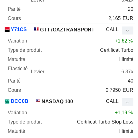
20
2,165
EUR
Y71CS
CALL
GTT (GAZTRANSPORT
+1,62 %
Certificat Turbo
Illimité
6.37x
40
0,7950
EUR
DCC0B
CALL
NASDAQ 100
+1,19 %
Certificat Turbo Stop Loss
Illimité