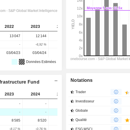
2022
2023
2024
2025
2026
13 047
12 144
10 062
-
4 514
-
-6,92 %
-17,14 %
-
-
03/04/23
03/04/24
04/04/25
01/04/26
-
Données Estimées
Notations
nfrastructure Fund
Trader
2023
2024
2025
2026
2027
Investisseur
-
-
-
-
-
Globale
-
-
-
-
-
Qualité
8 585
8 520
6 008
6 514
6 617
-8,17 %
-0,76 %
-29,48 %
0,39 %
1,59 %
ESG MSCI