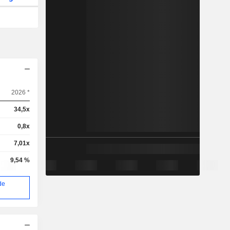
2026 *
34,5x
0,8x
7,01x
9,54 %
de