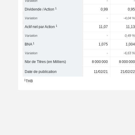
Variation
-
-
1
Dividende / Action
0,99
0,95
Variation
-
-4,04 %
1
Actif net par Action
11,07
11,13
Variation
-
0,49 %
1
BNA
1,075
1,004
Variation
-
-6,63 %
Nbr de Titres (en Milliers)
8 000 000
8 000 000
Date de publication
11/02/21
21/02/22
1
THB