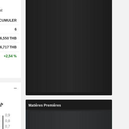
at
%
8,43 %
CUMULER
%
9,28 %
6
6,550
THB
x
0,6x
6,717
THB
x
0,61x
+2,54 %
-
-
-
-
-
-
Matières Premières
7
0,829