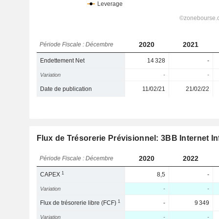
2020
2021
Période Fiscale : Décembre
Endettement Net
14 328
-
Variation
-
-
Date de publication
11/02/21
21/02/22
Flux de Trésorerie Prévisionnel: 3BB Internet I
2020
2022
Période Fiscale : Décembre
1
CAPEX
8,5
-
Variation
-
-
1
Flux de trésorerie libre (FCF)
-
9 349
Variation
-
-