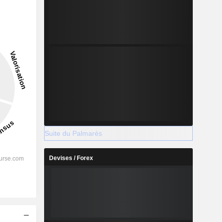
2027
%
90,02 %
Suite du Palmarès
%
90,22 %
%
87,73 %
Devises / Forex
%
85,87 %
%
88,12 %
%
102,63 %
s