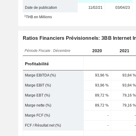
Date de publication
11/02/21
03/04/23
1
THB en Millions
Ratios Financiers Prévisionnels: 3BB Internet I
2020
2021
Période Fiscale : Décembre
Profitabilité
Marge EBITDA (%)
93,96 %
93,84 %
Marge EBIT (%)
93,96 %
93,84 %
Marge EBT (%)
89,72 %
79,16 %
Marge nette (%)
89,72 %
79,16 %
Marge FCF (%)
-
-
FCF / Résultat net (%)
-
-