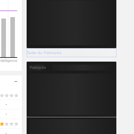
2027
4 058
-10,1 %
Suite du Palmarès
-
Palmarès
-
-
-