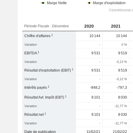
2020
2021
Période Fiscale : Décembre
1
Chiffre d'affaires
10 144
10 144
Variation
-
0 %
1
EBITDA
9 531
9 519
Variation
-
-0,13 %
1
Résultat d'exploitation (EBIT)
9 531
9 519
Variation
-
-0,12 %
1
Intérêts payés
-948,2
-797,3
1
Résultat Avt. Impôt (EBT)
9 101
8 030
Variation
-
-11,77 %
1
Résultat net
9 101
8 030
Variation
-
-11,77 %
Date de publication
11/02/21
21/02/22