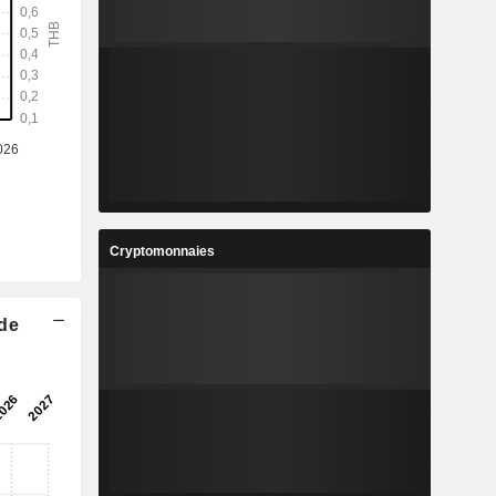
%
-3,27 %
8
0,6483
%
3,77 %
3
8,495
%
3,22 %
9
0,7999
%
321,01 %
0
8 000 000
Cryptomonnaies
-
-
 de