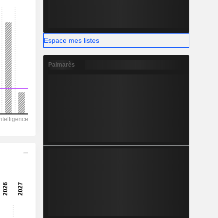
Espace mes listes
Palmarès