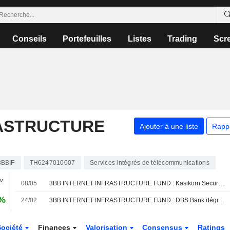
Conseils
Portefeuilles
Listes
Trading
Scr
RASTRUCTURE
Ajouter à une liste
Rapp
3BBIF
TH6247010007
Services intégrés de télécommunications
v.
08/05
3BB INTERNET INFRASTRUCTURE FUND : Kasikorn Securities de neutre à vendeur sur le dossier
 %
24/02
3BB INTERNET INFRASTRUCTURE FUND : DBS Bank dégrade son opinion à neutre
Société
Finances
Valorisation
Consensus
Ratings