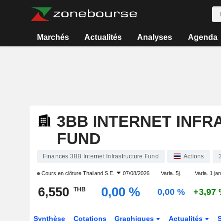
Marchés
Actualités
Analyses
Agenda
3BB INTERNET INF
FUND
Finances 3BB Internet Infrastructure Fund
Actions
Cours en clôture
Thailand S.E.
07/08/2026
Varia. 5j.
Varia. 1 jan
6,550
0,00 %
THB
0,00 %
+3,97
Synthèse
Cotations
Graphiques
Actualités