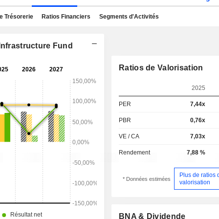
e Trésorerie
Ratios Financiers
Segments d'Activités
Infrastructure Fund
Ratios de Valorisation
2025
PER
7,44x
PBR
0,76x
VE / CA
7,03x
Rendement
7,88 %
Plus de ratios 
* Données estimées
valorisation
BNA & Dividende