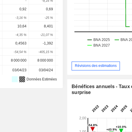
-
-8,16 %
-0,76 %
-29,48 %
7,12 
0,92
0,69
-
0,5159
0,624
-3,16 %
-25 %
-
-
3,85 
10,64
8,401
8,361
8,63
8,2
-4,35 %
-21,07 %
-0,48 %
3,22 %
-5,4 
0,4563
-1,392
0,6599
0,8805
0,1
-54,54 %
-405,15 %
147,39 %
33,43 %
-76,26 
8 000 000
8 000 000
8 000 000
8 000 000
8 000 00
Révisions des estimations
03/04/23
03/04/24
04/04/25
01/04/26
Données Estimées
Bénéfices annuels - Taux
surprise