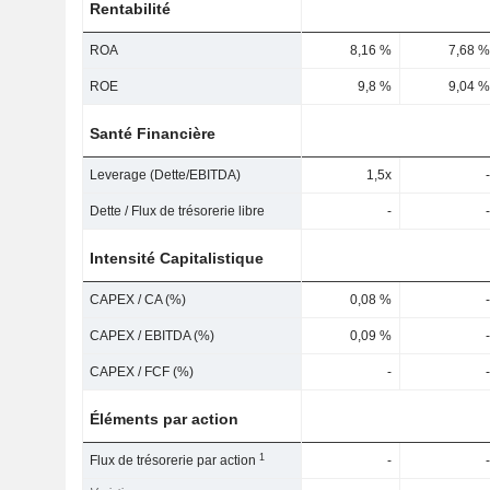
Rentabilité
ROA
8,16 %
7,68 %
ROE
9,8 %
9,04 %
Santé Financière
Leverage (Dette/EBITDA)
1,5x
-
Dette / Flux de trésorerie libre
-
-
Intensité Capitalistique
CAPEX / CA (%)
0,08 %
-
CAPEX / EBITDA (%)
0,09 %
-
CAPEX / FCF (%)
-
-
Éléments par action
1
Flux de trésorerie par action
-
-