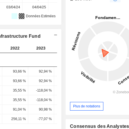
03/04/24
04/04/25
01/04/26
-
-
Données Estimées
nfrastructure Fund
2022
2023
2024
2025
2026
93,66 %
92,94 %
90,5 %
90,54 %
90,13 
93,66 %
92,94 %
90,5 %
90,54 %
90,74 
35,55 %
-118,04 %
71,06 %
94,44 %
29,83 
35,55 %
-118,04 %
71,06 %
94,44 %
20,37 
Plus de notations
91,04 %
90,98 %
114,68 %
80,55 %
87,18 
256,11 %
-77,07 %
161,38 %
85,29 %
427,97 
Consensus des Analyste