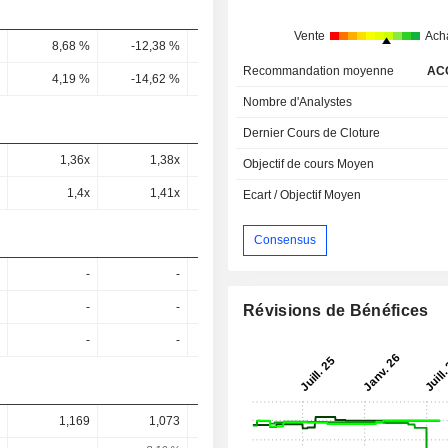
Vente
Ach
8,68 %
-12,38 %
6,63 %
7,89 %
2,9 
Recommandation moyenne
AC
4,19 %
-14,62 %
7,87 %
9,19 %
9,1 
Nombre d'Analystes
Dernier Cours de Cloture
1,36x
1,38x
1,5x
-
0,67
Objectif de cours Moyen
1,4x
1,41x
1,18x
-
0,69
Ecart / Objectif Moyen
Consensus
-
-
-
-
-
-
-
-
Révisions de Bénéfices
-
-
-
-
1,169
1,073
1,065
0,751
0,85