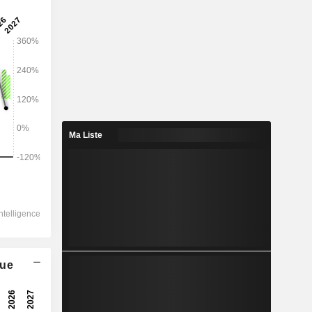
2027
7 509
0,5 %
6 759
Ma Liste
0,38 %
6 775
-0,08 %
-244,5
6 588
195,56 %
que
6 448
323,64 %
-