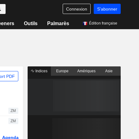
Connexion
S'abonner
eeners
Outils
Palmarès
Édition française
Indices
Europe
Amériques
Asie
ort PDF
ZM
ZM
Agenda
Secteur