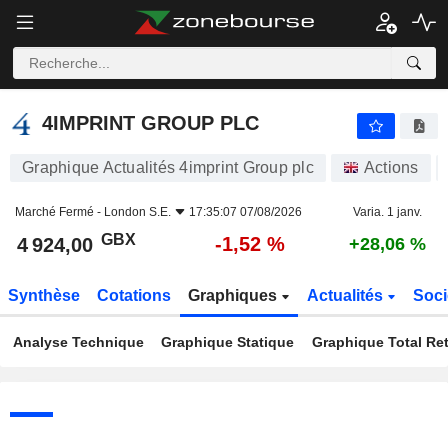
4IMPRINT GROUP PLC
4 924,00
p
-1,52 %
4IMPRINT GROUP PLC
Graphique Actualités 4imprint Group plc
Actions
Marché Fermé -
London S.E.
17:35:07 07/08/2026
Varia. 1 janv.
GBX
-1,52 %
4 924,00
+28,06 %
Synthèse
Cotations
Graphiques
Actualités
Soci
Analyse Technique
Graphique Statique
Graphique Total Re