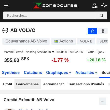
AB VOLVO
355,60
kr
-1,77 %
AB VOLVO
Gouvernance AB Volvo
Actions
VOLV B
SE000
Marché Fermé -
Nasdaq Stockholm
18:00:00 07/08/2026
Varia. 1 janv.
SEK
-1,77 %
355,60
+20,18 %
Synthèse
Cotations
Graphiques
Actualités
Soci
Profil
Gouvernance
Actionnariat
Transactions d'initiés
Comité Exécutif: AB Volvo
Fonctions