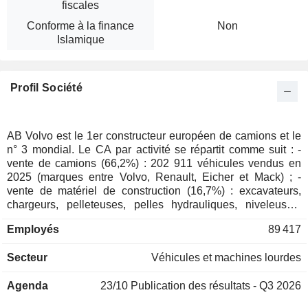
fiscales
Conforme à la finance
Non
Islamique
Profil Société
AB Volvo est le 1er constructeur européen de camions et le
n° 3 mondial. Le CA par activité se répartit comme suit : -
vente de camions (66,2%) : 202 911 véhicules vendus en
2025 (marques entre Volvo, Renault, Eicher et Mack) ; -
vente de matériel de construction (16,7%) : excavateurs,
chargeurs, pelleteuses, pelles hydrauliques, niveleuses,
tombereaux, etc. ; - prestations de services financiers (5,4%)
Employés
89 417
; - vente de bus et de châssis (5,1%) : 2e fabricant mondial
de bus ; - vente de pièces, de systèmes de commande et de
Secteur
Véhicules et machines lourdes
moteurs marins et industriels (4,2%) : destinés aux bateaux
de croisière et de commerce, et à des applications
Agenda
23/10
Publication des résultats - Q3 2026
industrielles (unités d'irrigation, chariots élévateurs,
générateurs d'électricité, etc.) ; - autres (2,4%). La répartition