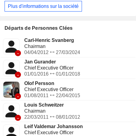
géographique du CA est la suivante : Europe (43,1%),
Plus d'informations sur la société
Amérique du Nord (29,3%), Asie (11,5 %), Amérique du Sud
(9,7%), Afrique et Océanie (6,4%).
Départs de Personnes Clées
Carl-Henric Svanberg
Chairman
-
04/04/2012
27/03/2024
Jan Gurander
Chief Executive Officer
-
01/01/2016
01/01/2018
Olof Persson
Chief Executive Officer
-
01/08/2011
22/04/2015
Louis Schweitzer
Chairman
-
22/03/2011
08/01/2012
Leif Valdemar Johansson
Chief Executive Officer