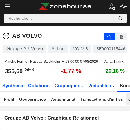
AB VOLVO
355,60
kr
-1,77 %
AB VOLVO
Groupe AB Volvo
Action
VOLV B
SE0000115446
Marché Fermé -
Nasdaq Stockholm
18:00:00 07/08/2026
Varia. 1 janv.
SEK
-1,77 %
355,60
+20,18 %
Synthèse
Cotations
Graphiques
Actualités
Soci
Profil
Gouvernance
Actionnariat
Transactions d'initiés
Groupe AB Volvo : Graphique Relationnel