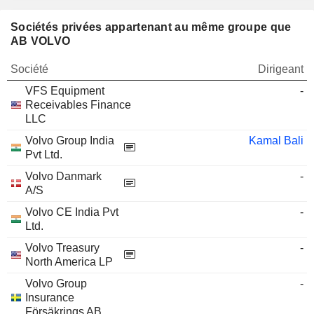
Sociétés privées appartenant au même groupe que
AB VOLVO
Société
Dirigeant
VFS Equipment
-
Receivables Finance
LLC
Volvo Group India
Kamal Bali
Pvt Ltd.
Volvo Danmark
-
A/S
Volvo CE India Pvt
-
Ltd.
Volvo Treasury
-
North America LP
Volvo Group
-
Insurance
Försäkrings AB