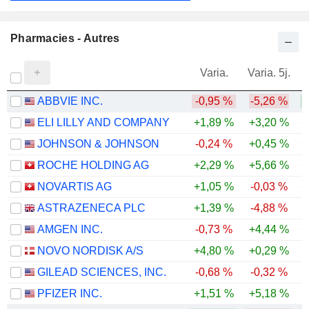
Pharmacies - Autres
Varia.
Varia. 5j.
ABBVIE INC.
-0,95 %
-5,26 %
+
ELI LILLY AND COMPANY
+1,89 %
+3,20 %
+
JOHNSON & JOHNSON
-0,24 %
+0,45 %
+
ROCHE HOLDING AG
+2,29 %
+5,66 %
+
NOVARTIS AG
+1,05 %
-0,03 %
+
ASTRAZENECA PLC
+1,39 %
-4,88 %
AMGEN INC.
-0,73 %
+4,44 %
+
NOVO NORDISK A/S
+4,80 %
+0,29 %
GILEAD SCIENCES, INC.
-0,68 %
-0,32 %
+
PFIZER INC.
+1,51 %
+5,18 %