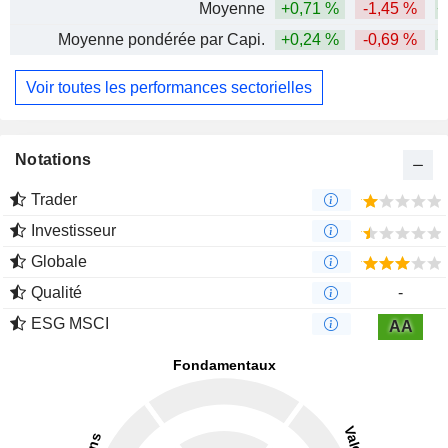
Moyenne
+0,71 %
-1,45 %
+
Moyenne pondérée par Capi.
+0,24 %
-0,69 %
+
Voir toutes les performances sectorielles
Notations
Trader
Investisseur
Globale
Qualité
-
ESG MSCI
AA