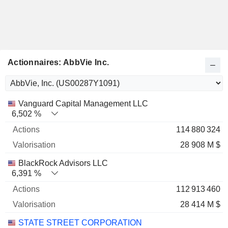
Actionnaires: AbbVie Inc.
Nom
Actions
%
Valorisation
Vanguard Capital Management LLC
6,502 %
114 880 324
28 908 M $
BlackRock Advisors LLC
6,391 %
112 913 460
28 414 M $
STATE STREET CORPORATION