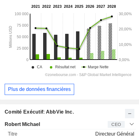
Plus de données financières
Comité Exécutif: AbbVie Inc.
Dirigeant
Titre
Age
Depuis
Robert Michael
CEO
Directeur Général