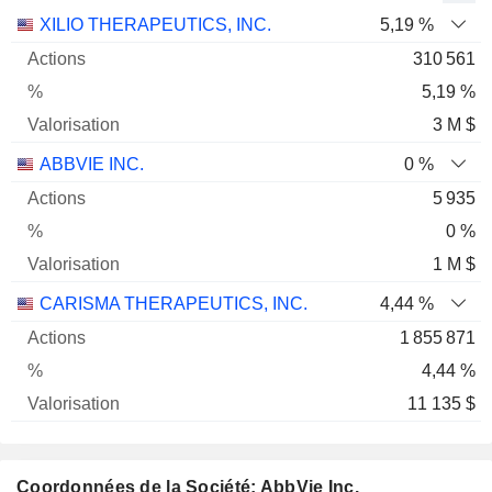
Nom
Actions
%
Valorisation
XILIO THERAPEUTICS, INC.
5,19 %
310 561
5,19 %
3 M $
ABBVIE INC.
0 %
5 935
0 %
1 M $
CARISMA THERAPEUTICS, INC.
4,44 %
1 855 871
4,44 %
11 135 $
Coordonnées de la Société: AbbVie Inc.