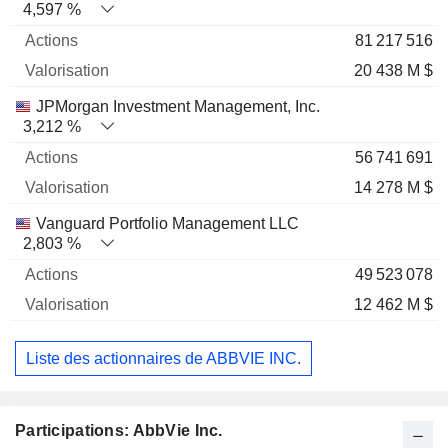
4,597 %
81 217 516
20 438 M $
JPMorgan Investment Management, Inc.
3,212 %
56 741 691
14 278 M $
Vanguard Portfolio Management LLC
2,803 %
49 523 078
12 462 M $
Liste des actionnaires de ABBVIE INC.
Participations: AbbVie Inc.