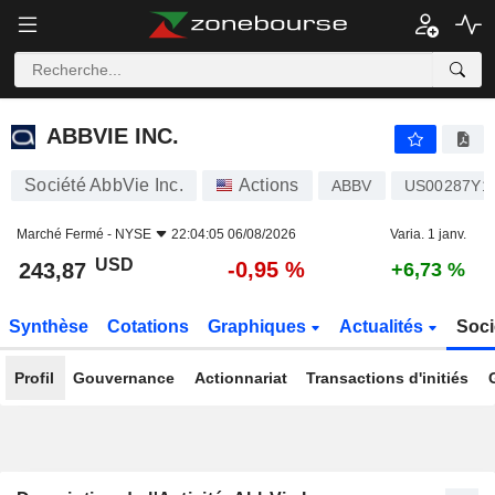
ABBVIE INC.
243,87
$
-0,95 %
ABBVIE INC.
Société AbbVie Inc.
Actions
ABBV
US00287Y1
Marché Fermé -
NYSE
22:04:05 06/08/2026
Varia. 1 janv.
USD
-0,95 %
243,87
+6,73 %
Synthèse
Cotations
Graphiques
Actualités
Soci
Profil
Gouvernance
Actionnariat
Transactions d'initiés