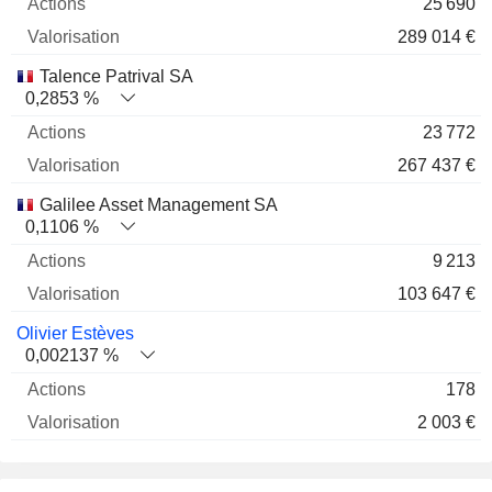
25 690
289 014 €
Talence Patrival SA
0,2853 %
23 772
267 437 €
Galilee Asset Management SA
0,1106 %
9 213
103 647 €
Olivier Estèves
0,002137 %
178
2 003 €