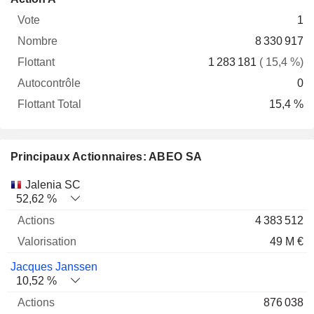
Vote
Nombre
Flottant
Autocontrôle
Total
1
8 330 917
1 283 181
( 15,4 %)
0
15,4 %
Principaux Actionnaires: ABEO SA
Nom
Actions
%
Valorisation
Jalenia SC
52,62 %
4 383 512
49 M €
Jacques Janssen
10,52 %
876 038