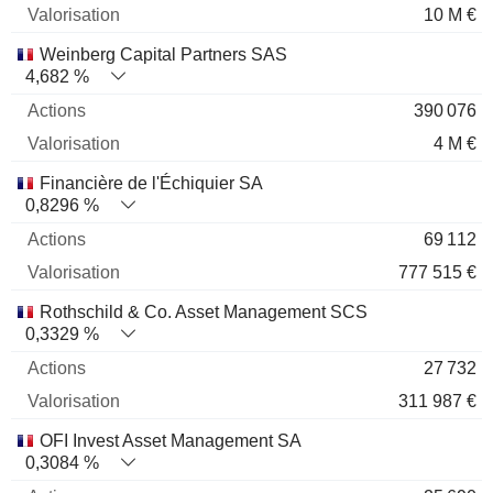
10 M €
Weinberg Capital Partners SAS
4,682 %
390 076
4 M €
Financière de l'Échiquier SA
0,8296 %
69 112
777 515 €
Rothschild & Co. Asset Management SCS
0,3329 %
27 732
311 987 €
OFI Invest Asset Management SA
0,3084 %