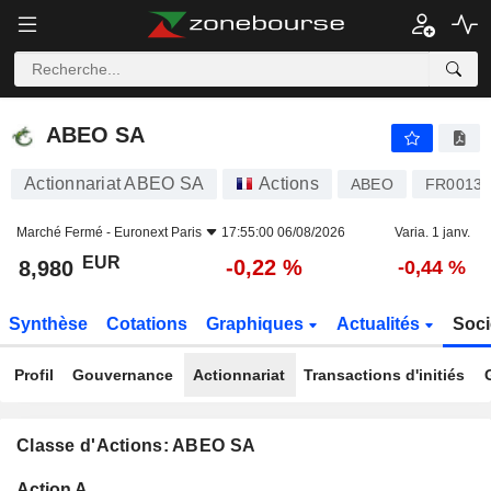
ABEO SA
8,980
€
-0,22 %
ABEO SA
Actionnariat ABEO SA
Actions
ABEO
FR00131
Marché Fermé -
Euronext Paris
17:55:00 06/08/2026
Varia. 1 janv.
EUR
-0,22 %
8,980
-0,44 %
Synthèse
Cotations
Graphiques
Actualités
Soci
Profil
Gouvernance
Actionnariat
Transactions d'initiés
Classe d'Actions: ABEO SA
Flottant
Action A