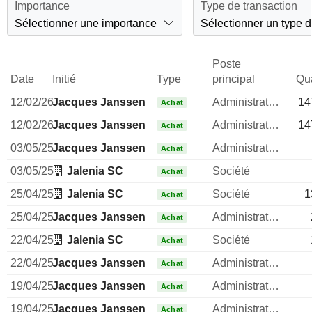
Importance
Type de transaction
Sélectionner une importance
Sélectionner un type d
Poste
Date
Initié
Type
principal
Qua
12/02/26
Jacques Janssen
Administrateur
14
Achat
12/02/26
Jacques Janssen
Administrateur
14
Achat
03/05/25
Jacques Janssen
Administrateur
Achat
03/05/25
Jalenia SC
Société
Achat
25/04/25
Jalenia SC
Société
1
Achat
25/04/25
Jacques Janssen
Administrateur
Achat
22/04/25
Jalenia SC
Société
Achat
22/04/25
Jacques Janssen
Administrateur
Achat
19/04/25
Jacques Janssen
Administrateur
Achat
19/04/25
Jacques Janssen
Administrateur
Achat