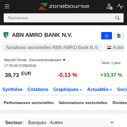
ABN AMRO BANK N.V.
39,73
€
-0,13 %
ABN AMRO BANK N.V.
Notations sectorielles ABN AMRO Bank N.V.
Action
Marché Fermé -
Euronext Amsterdam
Varia. 1 janv.
17:55:00 07/08/2026
EUR
-0,13 %
39,73
+33,37 %
Synthèse
Cotations
Graphiques
Actualités
Soci
Performances sectorielles
Valorisations sectorielles
Dividen
Secteur: