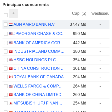
Principaux concurrents
Capi.($)
Investisseur
ABN AMRO BANK N.V.
37,47 Md
-
JPMORGAN CHASE & CO.
950 Md
-
BANK OF AMERICA CORPORATION
442 Md
-
INDUSTRIAL AND COMMERCIAL BANK OF CHINA LIMITED
380 Md
-
HSBC HOLDINGS PLC
354 Md
-
CHINA CONSTRUCTION BANK CORPORATION
301 Md
-
ROYAL BANK OF CANADA
294 Md
-
WELLS FARGO & COMPANY
264 Md
-
BANK OF CHINA LIMITED
260 Md
-
MITSUBISHI UFJ FINANCIAL GROUP, INC.
254 Md
-