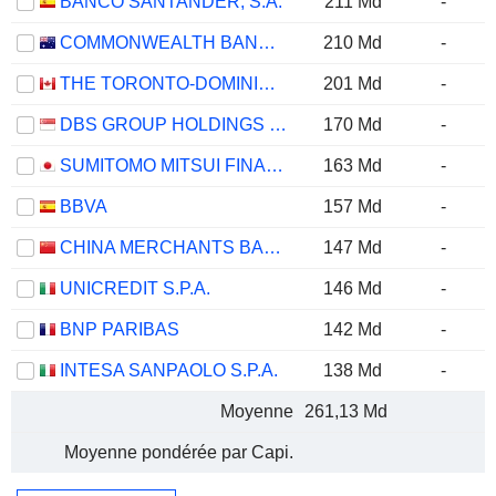
BANCO SANTANDER, S.A.
211 Md
-
COMMONWEALTH BANK OF AUSTRALIA
210 Md
-
THE TORONTO-DOMINION BANK
201 Md
-
DBS GROUP HOLDINGS LTD
170 Md
-
SUMITOMO MITSUI FINANCIAL GROUP, INC.
163 Md
-
BBVA
157 Md
-
CHINA MERCHANTS BANK CO., LTD.
147 Md
-
UNICREDIT S.P.A.
146 Md
-
BNP PARIBAS
142 Md
-
INTESA SANPAOLO S.P.A.
138 Md
-
Moyenne
261,13 Md
Moyenne pondérée par Capi.