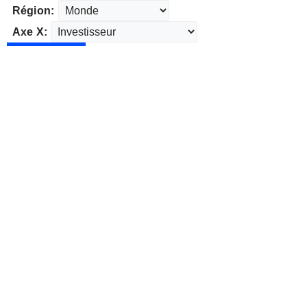
Région:
Axe X: