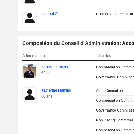
Laurent Choain
Human Resources Offi
Composition du Conseil d'Administration: Acco
Administrateur
Comités
Sébastien Bazin
Compensation Commit
63 ans
Governance Committe
Katherine Fleming
Audit Committee
60 ans
Compensation Commit
Governance Committee
Nominating Committee
Compensation Committ