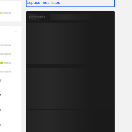
Espace mes listes
Palmarès
n
n
n
n