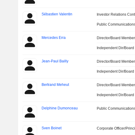
Sébastien Valentin
Investor Relations Cont
Public Communications
Mercedes Erra
Director/Board Membe
Independent Dir/Boar
Jean-Paul Bailly
Director/Board Membe
Independent Dir/Boar
Bertrand Meheut
Director/Board Membe
Independent Dir/Boar
Delphine Dumonceau
Public Communications
Sven Boinet
Corporate Officer/Princ