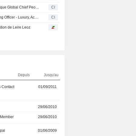
Accor annonce la nomination de Laurent Choain en tant que Global Chief People & Culture Officer, membre du Comité de Direction du Groupe et du Comité Exécutif Premium, Milieu de Gamme et Économie
CI
Accor SA nomme Amitabh Rai au poste de Chief Operating Officer - Luxury, Accor South Asia
CI
tion de Leire Leoz
Depuis
Jusqu'au
 Contact
01/09/2011
01/01/2023
r
29/06/2010
01/05/2022
d Member
29/06/2010
01/05/2022
ipal
01/06/2009
01/10/2021