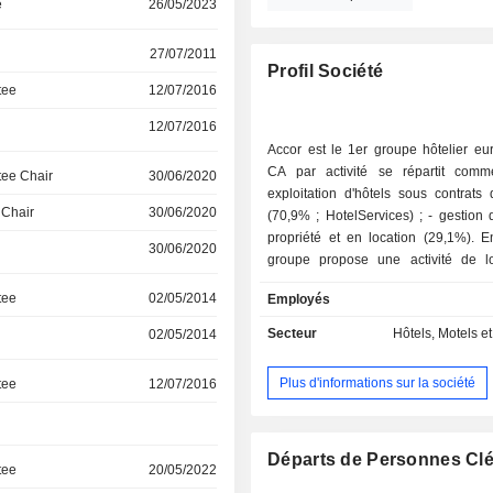
e
26/05/2023
27/07/2011
Profil Société
tee
12/07/2016
12/07/2016
Accor est le 1er groupe hôtelier eu
CA par activité se répartit comme
ee Chair
30/06/2020
exploitation d'hôtels sous contrats
 Chair
30/06/2020
(70,9% ; HotelServices) ; - gestion d'hôtels en
propriété et en location (29,1%). E
30/06/2020
groupe propose une activité de l
résidences privées de luxe, ain
tee
02/05/2014
Employés
prestations de services digitaux au
indépendants, de services de concier
Secteur
Hôtels, Motels et
02/05/2014
A fin 2025, Accor exploite un réseau
5 600 hôtels répartis entre hôtels de 
Plus d'informations sur la société
tee
12/07/2016
de gamme (enseignes Raffles, Fairmon
Pullman, MGallery, Swissotel, Gran
Mövenpick, The Sebel et Rixos), hôt
de gamme (Novotel, Novotel Suites
Départs de Personnes Cl
tee
20/05/2022
adagio, Mama Shelter, Mantra et Tribe