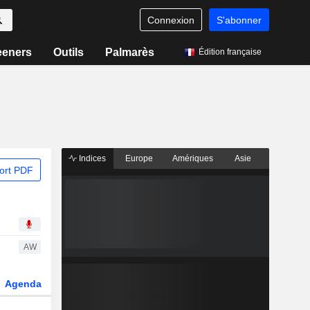
Connexion
S'abonner
eeners
Outils
Palmarès
Édition française
Indices
Europe
Amériques
Asie
ort PDF
AW
Agenda
Secteur
Dérivés
Fonds et ETFs