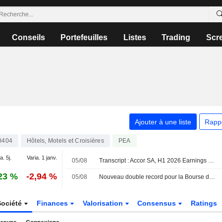
Conseils
Portefeuilles
Listes
Trading
Scr
Ajouter à une liste
Rapp
0404
Hôtels, Motels et Croisières
PEA
a. 5j.
Varia. 1 janv.
05/08
Transcript : Accor SA, H1 2026 Earnings Call, Jul 30, 2026
23 %
-2,94 %
05/08
Nouveau double record pour la Bourse de Paris qui termine à l'équilibre
Société
Finances
Valorisation
Consensus
Ratings