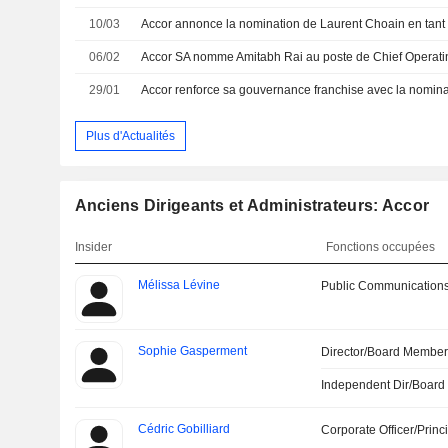
10/03
06/02
29/01
Accor renforce sa gouvernance franchise avec la nomina
Plus d'Actualités
Anciens Dirigeants et Administrateurs: Accor
Insider
Fonctions occupées
Mélissa Lévine
Public Communications
Sophie Gasperment
Director/Board Membe
Independent Dir/Boar
Cédric Gobilliard
Corporate Officer/Princ