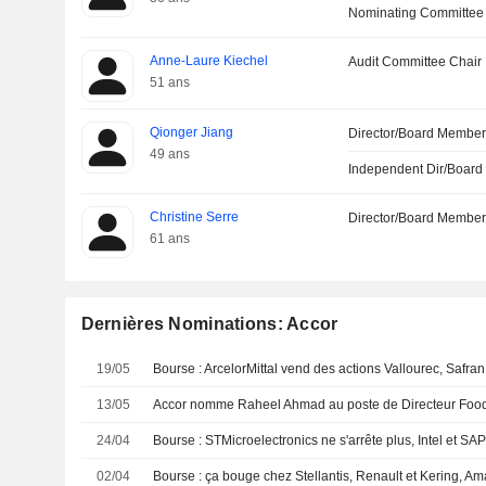
Nominating Committee
Anne-Laure Kiechel
Audit Committee Chair
51 ans
Qionger Jiang
Director/Board Membe
49 ans
Independent Dir/Boar
Christine Serre
Director/Board Membe
61 ans
Dernières Nominations: Accor
19/05
Bourse : ArcelorMittal vend des actions Vallourec, Safran 
13/05
24/04
Bourse : STMicroelectronics ne s'arrête plus, Intel et SA
02/04
Bourse : ça bouge chez Stellantis, Renault et Kering, A