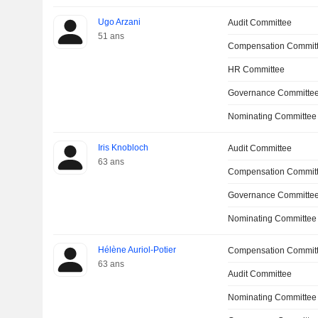
Ugo Arzani
Audit Committee
51 ans
Compensation Commit
HR Committee
Governance Committe
Nominating Committee
Iris Knobloch
Audit Committee
63 ans
Compensation Commit
Governance Committee
Nominating Committee
Hélène Auriol-Potier
Compensation Commit
63 ans
Audit Committee
Nominating Committee