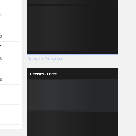
is budget,
1, Jo&Joe,
13
13
n
10
Suite du Palmarès
Devises / Forex
09