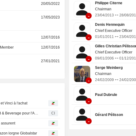
économiques (ibis, ibis Styles, ib
Philippe Citerne
20/05/2022
adagio access, hotelF1, Formule 
Chairman
-
Breakfree et Greet).
23/04/2013
28/08/20
17/05/2023
Denis Hennequin
Chief Executive Officer
-
01/01/2011
23/04/20
r
12/07/2016
Gilles Christian Pélisso
d Member
12/07/2016
Chief Executive Officer
-
09/01/2006
01/12/20
r
27/01/2021
Serge Weinberg
Chairman
-
24/02/2009
24/02/20
Paul Dubrule
-
et Vinci à l'achat
Accor nomme Raheel Ahmad au poste de Directeur Food & Beverage pour l'Asie du Sud
CI
Gérard Pélisson
-
P assurent
mazon lorgne Globalstar