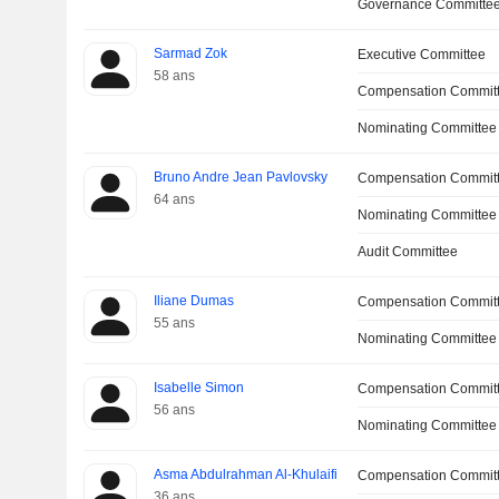
Governance Committe
Sarmad Zok
Executive Committee
58 ans
Compensation Commit
Nominating Committee
Bruno Andre Jean Pavlovsky
Compensation Committ
64 ans
Nominating Committee
Audit Committee
Iliane Dumas
Compensation Commit
55 ans
Nominating Committee
Isabelle Simon
Compensation Commit
56 ans
Nominating Committee
Asma Abdulrahman Al-Khulaifi
Compensation Commit
36 ans