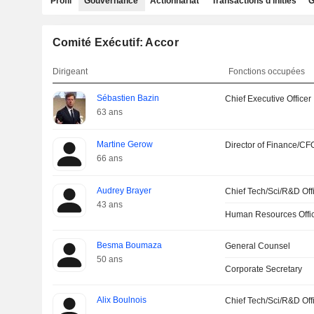
Profil
Gouvernance
Actionnariat
Transactions d'initiés
G
Comité Exécutif: Accor
Dirigeant
Fonctions occupées
Sébastien Bazin
Chief Executive Officer
63 ans
Martine Gerow
Director of Finance/CF
66 ans
Audrey Brayer
Chief Tech/Sci/R&D Off
43 ans
Human Resources Offi
Besma Boumaza
General Counsel
50 ans
Corporate Secretary
Alix Boulnois
Chief Tech/Sci/R&D Off