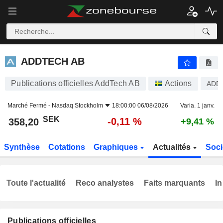
ADDTECH AB
358,20
kr
-0,11 %
ADDTECH AB
Publications officielles AddTech AB
Actions
ADD
Marché Fermé -
Nasdaq Stockholm
18:00:00 06/08/2026
Varia. 1 janv.
SEK
-0,11 %
358,20
+9,41 %
Synthèse
Cotations
Graphiques
Actualités
Soci
Toute l'actualité
Reco analystes
Faits marquants
In
Publications officielles