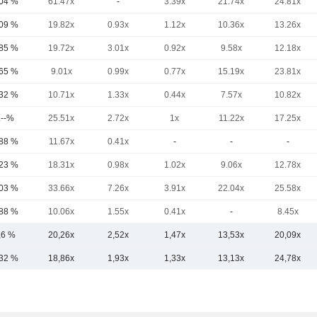
,04 %
61.47x
-
3.39x
21.74x
24.81x
,09 %
19.82x
0.93x
1.12x
10.36x
13.26x
,85 %
19.72x
3.01x
0.92x
9.58x
12.18x
,65 %
9.01x
0.99x
0.77x
15.19x
23.81x
,32 %
10.71x
1.33x
0.44x
7.57x
10.82x
.--%
25.51x
2.72x
1x
11.22x
17.25x
,88 %
11.67x
0.41x
-
-
-
,23 %
18.31x
0.98x
1.02x
9.06x
12.78x
,03 %
33.66x
7.26x
3.91x
22.04x
25.58x
,88 %
10.06x
1.55x
0.41x
-
8.45x
,6 %
20,26x
2,52x
1,47x
13,53x
20,09x
,32 %
18,86x
1,93x
1,33x
13,13x
24,78x