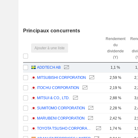
Principaux concurrents
Rendement
Ren
du
Ajouter à une liste
dividende
div
(Y)
(
ADDTECH AB
1,1 %
1
MITSUBISHI CORPORATION
2,59 %
2
ITOCHU CORPORATION
2,19 %
2
MITSUI & CO., LTD.
2,88 %
3
SUMITOMO CORPORATION
2,28 %
2
MARUBENI CORPORATION
2,42 %
2
TOYOTA TSUSHO CORPORATION
1,74 %
1