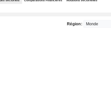
des sectoriels
Comparaisons Financières
Notations sectorielles
Région: