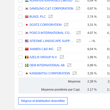
ADANI ENTERPRISES LIMITED
0,04 %
0
SAMSUNG C&T CORPORATION
0,97 %
1
BUNZL PLC
2,74 %
2
SOJITZ CORPORATION
3,31 %
3
POSCO INTERNATIONAL CORPORATION
4,07 %
4
SITEONE LANDSCAPE SUPPLY, INC.
-.--%
-
XIAMEN C&D INC.
8,04 %
8
AZELIS GROUP N.V.
1,99 %
2
OEM INTERNATIONAL AB
0,99 %
1
KANEMATSU CORPORATION
3,35 %
3
Moyenne
2,39 %
2
Moyenne pondérée par Capi.
2,17 %
2
Négoce et distribution diversifiée