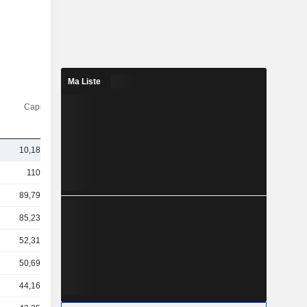
Ma Liste
Capi.($)
10,18 Md
110 Md
89,79 Md
85,23 Md
52,31 Md
50,69 Md
44,16 Md