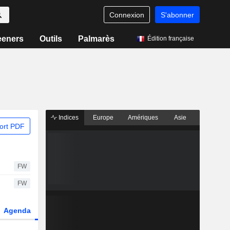
Connexion
S'abonner
eeners
Outils
Palmarès
Édition française
Indices
Europe
Amériques
Asie
ort PDF
FW
FW
Agenda
Secteur
Dérivés
Fonds et ETFs