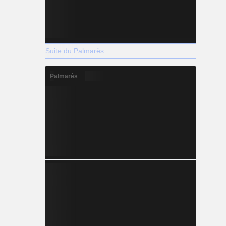
Suite du Palmarès
Palmarès