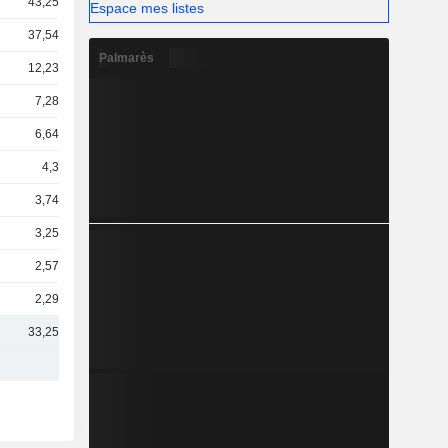
43,25 Md
Espace mes listes
37,54 Md
Palmarès
12,23 Md
7,28 Md
6,64 Md
4,3 Md
3,74 Md
3,25 Md
2,57 Md
2,29 Md
33,25 Md