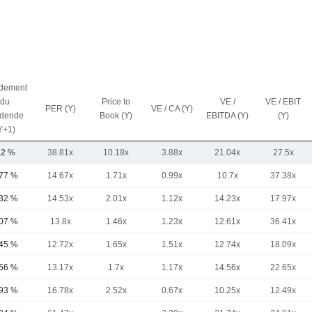
dement
du
Price to
VE /
VE / EBIT
PER (Y)
VE / CA (Y)
idende
Book (Y)
EBITDA (Y)
(Y)
Y+1)
,2 %
38.81x
10.18x
3.88x
21.04x
27.5x
,77 %
14.67x
1.71x
0.99x
10.7x
37.38x
,32 %
14.53x
2.01x
1.12x
14.23x
17.97x
,07 %
13.8x
1.46x
1.23x
12.61x
36.41x
,45 %
12.72x
1.65x
1.51x
12.74x
18.09x
,56 %
13.17x
1.7x
1.17x
14.56x
22.65x
,93 %
16.78x
2.52x
0.67x
10.25x
12.49x