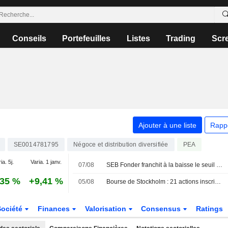
Conseils
Portefeuilles
Listes
Trading
Scr
Ajouter à une liste
Rapp
SE0014781795
Négoce et distribution diversifiée
PEA
ia. 5j.
Varia. 1 janv.
07/08
SEB Fonder franchit à la baisse le seuil de participation dans Addtech
,35 %
+9,41 %
05/08
Bourse de Stockholm : 21 actions inscrivent un nouveau plus haut sur 52 semaines ce jour
Société
Finances
Valorisation
Consensus
Ratings