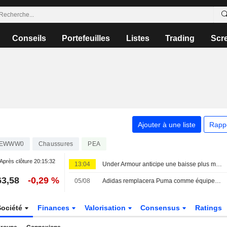
Conseils
Portefeuilles
Listes
Trading
Scr
Ajouter à une liste
Rapp
1EWWW0
Chaussures
PEA
Après clôture
20:15:32
13:04
Under Armour anticipe une baisse plus marquée de ses ventes annuelles face à la faiblesse de la demande en Amérique du Nord
63,58
-0,29 %
05/08
Adidas remplacera Puma comme équipementier de l'OM à partir de 2028/29
Société
Finances
Valorisation
Consensus
Ratings