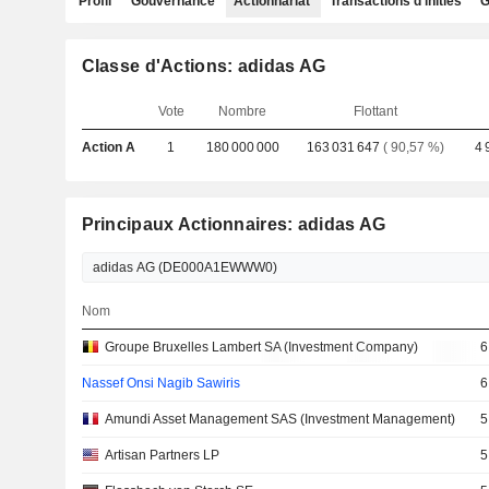
Profil
Gouvernance
Actionnariat
Transactions d'initiés
G
Classe d'Actions: adidas AG
Vote
Nombre
Flottant
Action A
1
180 000 000
163 031 647
( 90,57 %)
4 
Principaux Actionnaires: adidas AG
Nom
Groupe Bruxelles Lambert SA (Investment Company)
6
Nassef Onsi Nagib Sawiris
6
Amundi Asset Management SAS (Investment Management)
5
Artisan Partners LP
5