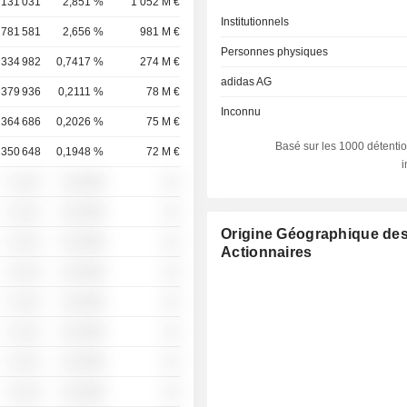
 131 031
2,851 %
1 052 M €
Institutionnels
 781 581
2,656 %
981 M €
Personnes physiques
 334 982
0,7417 %
274 M €
adidas AG
379 936
0,2111 %
78 M €
Inconnu
364 686
0,2026 %
75 M €
Basé sur les 1000 détentio
350 648
0,1948 %
72 M €
░ ░░░
░░░░%
░░
░ ░░░
░░░░%
░░
Origine Géographique de
░ ░░░
░░░░%
░░
Actionnaires
░ ░░░
░░░░%
░░
░ ░░░
░░░░%
░░
░ ░░░
░░░░%
░░
░ ░░░
░░░░%
░░
░ ░░░
░░░░%
░░