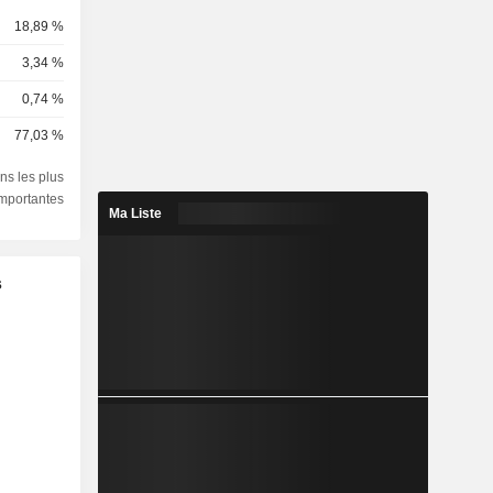
18,89 %
3,34 %
0,74 %
77,03 %
ns les plus
importantes
Ma Liste
s