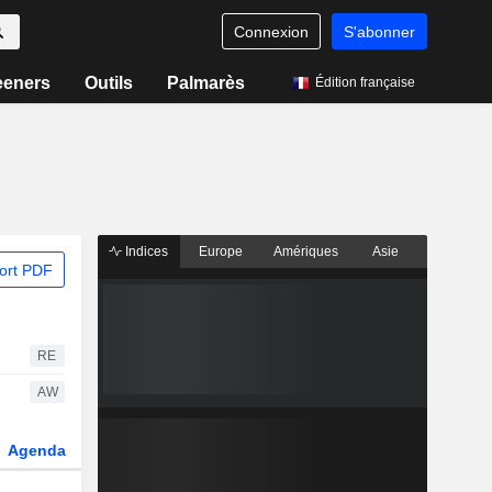
Connexion
S'abonner
eeners
Outils
Palmarès
Édition française
Indices
Europe
Amériques
Asie
ort PDF
RE
AW
Agenda
Secteur
Dérivés
Fonds et ETFs