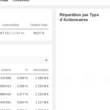
roupe
Connexions
Répartition par Type
d'Actionnaires
Autocontrôle
Flottant Total
937 121
( 2,743 %)
90,57 %
Actions
%
Valorisation
 315 689
3,509 %
1 295 M €
 009 413
3,339 %
1 233 M €
 899 410
3,277 %
1 210 M €
 443 561
3,024 %
1 117 M €