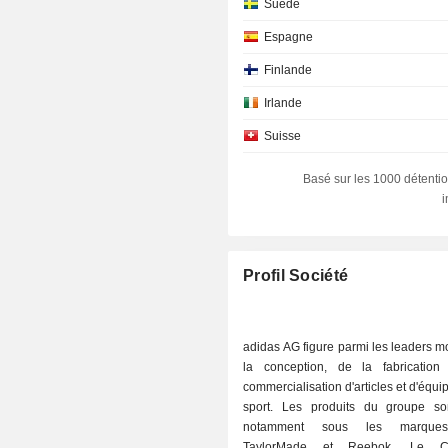
Suède
Espagne
Finlande
Irlande
Suisse
Canada
Basé sur les 1000 détentio
Luxembourg
Danemark
Italie
Profil Société
Afrique du Sud
Japon
adidas AG figure parmi les leaders 
la conception, de la fabricatio
Portugal
commercialisation d'articles et d'équ
Pays-Bas
sport. Les produits du groupe s
notamment sous les marques
République Tchèque
TaylorMade et Reebok. Le C