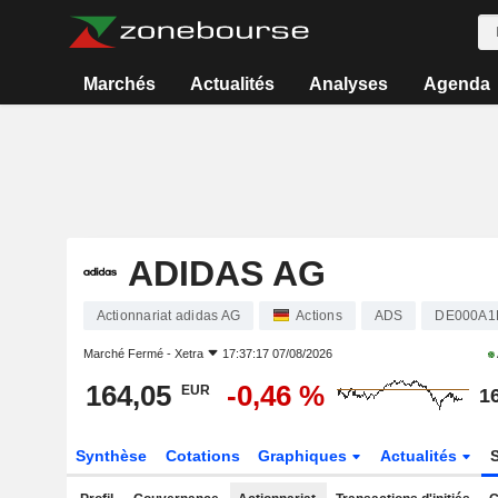
Marchés
Actualités
Analyses
Agenda
ADIDAS AG
Actionnariat adidas AG
Actions
ADS
DE000A
Marché Fermé -
Xetra
17:37:17 07/08/2026
164,05
-0,46 %
EUR
1
Synthèse
Cotations
Graphiques
Actualités