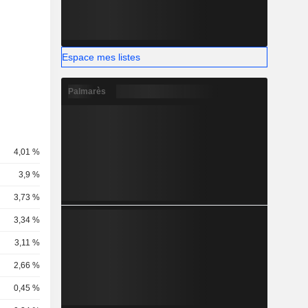
Espace mes listes
Palmarès
4,01 %
3,9 %
3,73 %
3,34 %
3,11 %
2,66 %
0,45 %