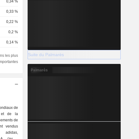
0,34 %
0,33 %
0,22 %
0,2 %
0,14 %
0,08 %
Suite du Palmarès
ns les plus
importantes
0,08 %
Palmarès
0,06 %
0,06 %
0,05 %
0,03 %
mondiaux de
n et de la
0,03 %
ipements de
0,03 %
ont vendus
 adidas,
0,03 %
A (avant