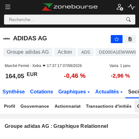
ADIDAS AG
164,05
€
-0,46 %
ADIDAS AG
Groupe adidas AG
Action
ADS
DE000A1EWWW0
Marché Fermé -
Xetra
17:37:17 07/08/2026
Varia. 1 janv.
EUR
-0,46 %
164,05
-2,96 %
Synthèse
Cotations
Graphiques
Actualités
Soci
Profil
Gouvernance
Actionnariat
Transactions d'initiés
Groupe adidas AG : Graphique Relationnel