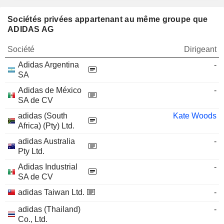
Sociétés privées appartenant au même groupe que
ADIDAS AG
Société
Dirigeant
Adidas Argentina
-
SA
Adidas de México
-
SA de CV
adidas (South
Kate Woods
Africa) (Pty) Ltd.
adidas Australia
-
Pty Ltd.
Adidas Industrial
-
SA de CV
adidas Taiwan Ltd.
-
adidas (Thailand)
-
Co., Ltd.