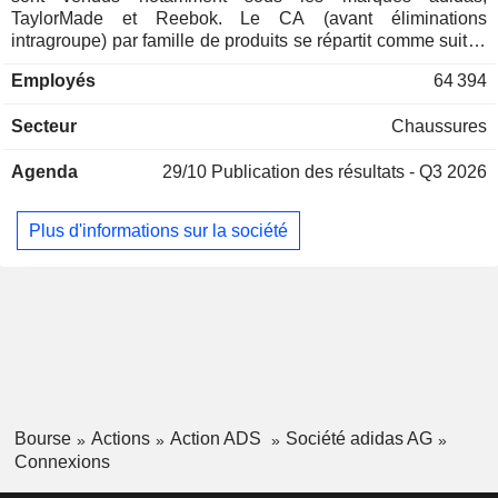
TaylorMade et Reebok. Le CA (avant éliminations
intragroupe) par famille de produits se répartit comme suit : -
chaussures (57,4%) ; - vêtements (35,3%) ; - équipements
Employés
64 394
de sport (7,3%) : équipements de golf (clubs de golf, balles,
gants, crosses en fer, etc. ; n° 1 mondial ; TaylorMade et
Secteur
Chaussures
Maxfli), sacs, ballons, etc. A fin 2025, la commercialisation
des produits est assurée au travers d'un réseau de 2 022
Agenda
29/10
Publication des résultats - Q3 2026
magasins dans le monde. La répartition géographique du
CA est la suivante : Europe (32,9%), Amérique du Nord
(20,5%), Chine (14,6%), Amérique latine (11,8%), Japon et
Plus d'informations sur la société
Corée du Sud (5,9%) et autres (14,1%).
Bourse
Actions
Action ADS
Société adidas AG
Connexions