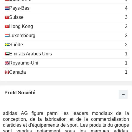
Pays-Bas
4
Suisse
3
Hong Kong
2
Luxembourg
2
Suède
2
Emirats Arabes Unis
1
Royaume-Uni
1
Canada
1
Profil Société
adidas AG figure parmi les leaders mondiaux de la
conception, de la fabrication et de la commercialisation
d'articles et d'équipements de sport. Les produits du groupe
sont vendus notamment sous les marques adidas,