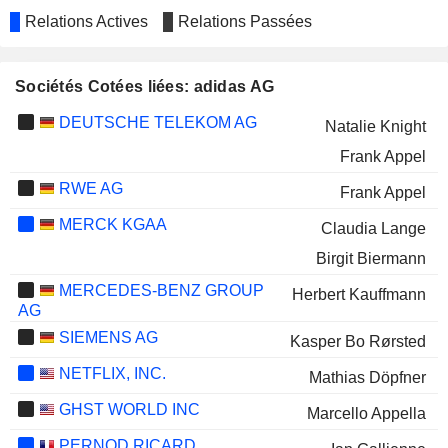
Relations Actives
Relations Passées
Sociétés Cotées liées: adidas AG
DEUTSCHE TELEKOM AG
Natalie Knight
Frank Appel
RWE AG
Frank Appel
MERCK KGAA
Claudia Lange
Birgit Biermann
MERCEDES-BENZ GROUP
Herbert Kauffmann
AG
SIEMENS AG
Kasper Bo Rørsted
NETFLIX, INC.
Mathias Döpfner
GHST WORLD INC
Marcello Appella
PERNOD RICARD