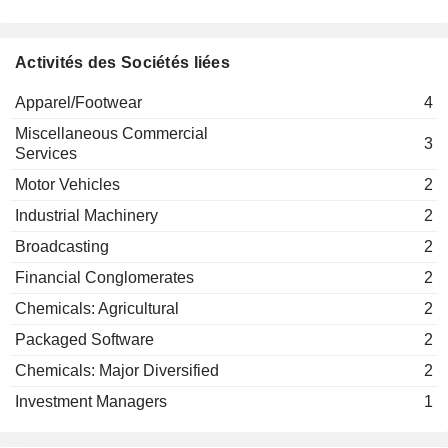
TONIES SE
Erika Wykes-Sneyd
Activités des Sociétés liées
Apparel/Footwear
4
Miscellaneous Commercial
3
Services
Motor Vehicles
2
Industrial Machinery
2
Broadcasting
2
Financial Conglomerates
2
Chemicals: Agricultural
2
Packaged Software
2
Chemicals: Major Diversified
2
Investment Managers
1