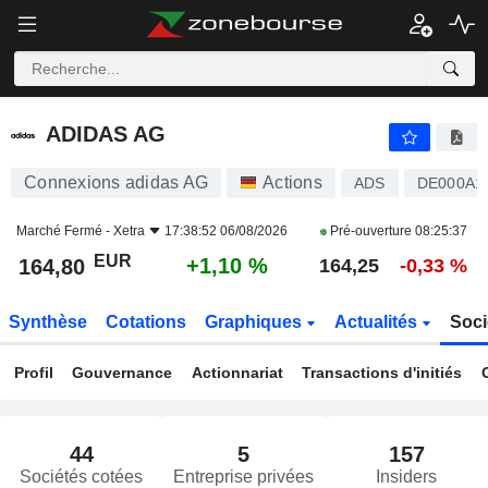
ADIDAS AG
164,80
€
+1,10 %
ADIDAS AG
Connexions adidas AG
Actions
ADS
DE000A
Marché Fermé -
Xetra
17:38:52 06/08/2026
Pré-ouverture
08:25:37
EUR
+1,10 %
164,80
164,25
-0,33 %
Synthèse
Cotations
Graphiques
Actualités
Soci
Profil
Gouvernance
Actionnariat
Transactions d'initiés
44
5
157
Sociétés cotées
Entreprise privées
Insiders