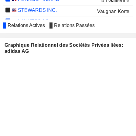
Ian Gallienne
STEWARDS INC.
Vaughan Korte
LANXESS AG
Birgit Biermann
Relations Actives
Relations Passées
BJÖRN BORG AB
Joacim Sjödin
WACKER CHEMIE AG
Harald Sikorski
Graphique Relationnel des Sociétés Privées liées:
adidas AG
SMARTSTOP SELF STORAGE
Timothy Morris
REIT, INC.
SAP SE
Christian Klein
GROUPE BRUXELLES LAMBERT
Ian Gallienne
SA
RTL GROUP S.A.
Thomas Hermann Rabe
PUMA SE
Arthur Hoeld
HANG LUNG PROPERTIES
Tianfang Li
LIMITED
AP MOLLER MAERSK
Kasper Bo Rørsted