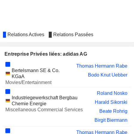
LENOVO GROUP LIMITED
Kasper Bo Rørsted
SGS SA
Ian Gallienne
ELISA OYJ
Stuart Wells
Relations Actives
Relations Passées
TECHNOTRANS SE
Florian Herger
MINOR INTERNATIONAL
Aurakanda Attavipach
Entreprise Privées liées: adidas AG
CALIDA HOLDING AG
Corinna Werkle
Thomas Hermann Rabe
MEDIOS AG
Florian Herger
Bertelsmann SE & Co.
Bodo Knut Uebber
KGaA
LIMONEIRA COMPANY
Peter Nolan
Movies/Entertainment
SPS COMMERCE, INC.
Fumbi Chima
Roland Nosko
Industriegewerkschaft Bergbau
SUPREMEX INC.
Harald Sikorski
Dany Paradis
Chemie Energie
Miscellaneous Commercial Services
Beate Rohrig
WARNER MUSIC GROUP
Mathias Döpfner
CORP.
Birgit Biermann
VOLVO CARS
Natalie Knight
Thomas Hermann Rabe