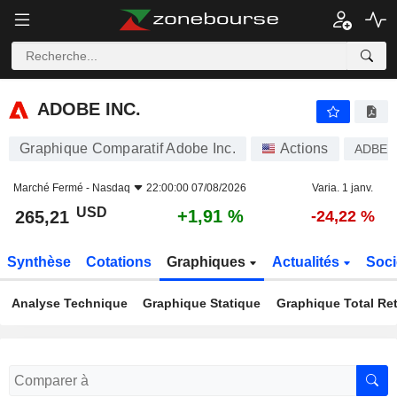
ADOBE INC.
265,21
$
+1,91 %
ADOBE INC.
Graphique Comparatif Adobe Inc.
Actions
ADBE
Marché Fermé -
Nasdaq
22:00:00 07/08/2026
Varia. 1 janv.
USD
+1,91 %
265,21
-24,22 %
Synthèse
Cotations
Graphiques
Actualités
Soci
Analyse Technique
Graphique Statique
Graphique Total Re