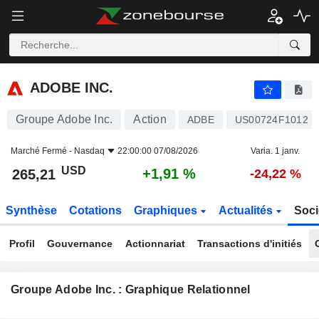
ADOBE INC.
265,21
$
+1,91 %
ADOBE INC.
Groupe Adobe Inc.
Action
ADBE
US00724F1012
Marché Fermé -
Nasdaq
22:00:00 07/08/2026
Varia. 1 janv.
USD
+1,91 %
265,21
-24,22 %
Synthèse
Cotations
Graphiques
Actualités
Soci
Profil
Gouvernance
Actionnariat
Transactions d'initiés
Groupe Adobe Inc. : Graphique Relationnel