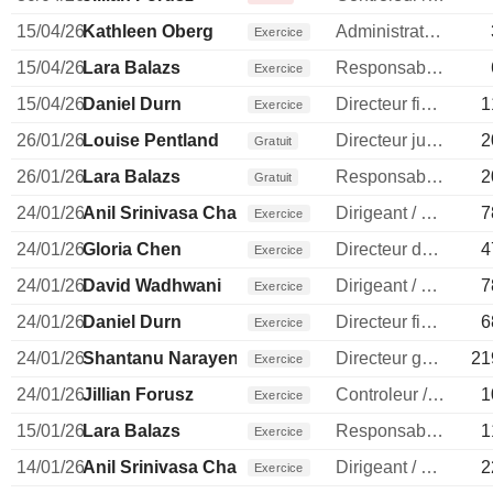
15/04/26
Kathleen Oberg
Administrateur
Exercice
15/04/26
Lara Balazs
Responsable ventes & marketing
Exercice
15/04/26
Daniel Durn
Directeur financier
1
Exercice
26/01/26
Louise Pentland
Directeur juridique
2
Gratuit
26/01/26
Lara Balazs
Responsable ventes & marketing
2
Gratuit
24/01/26
Anil Srinivasa Chakravarthy
Dirigeant / cadre principal
7
Exercice
24/01/26
Gloria Chen
Directeur des ressources humaines
4
Exercice
24/01/26
David Wadhwani
Dirigeant / cadre principal
7
Exercice
24/01/26
Daniel Durn
Directeur financier
6
Exercice
24/01/26
Shantanu Narayen
Directeur general
21
Exercice
24/01/26
Jillian Forusz
Controleur / auditeur
1
Exercice
15/01/26
Lara Balazs
Responsable ventes & marketing
1
Exercice
14/01/26
Anil Srinivasa Chakravarthy
Dirigeant / cadre principal
2
Exercice