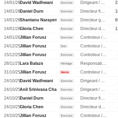
14/01/26
David Wadhwani
Dirigeant / cadre principal
2
Exercice
14/01/26
Daniel Durn
Directeur financier
1
Exercice
14/01/26
Shantanu Narayen
Directeur general
6
Exercice
14/01/26
Gloria Chen
Directeur des ressources humaines
1
Exercice
14/01/26
Jillian Forusz
Controleur / auditeur
Exercice
24/12/25
Jillian Forusz
Controleur / auditeur
Don
15/12/25
Jillian Forusz
Controleur / auditeur
Exercice
28/11/25
Lara Balazs
Responsable ventes & marketing
Héritage
31/10/25
Jillian Forusz
Controleur / auditeur
Vente
24/10/25
David Wadhwani
Dirigeant / cadre principal
Exercice
24/10/25
Anil Srinivasa Chakravarthy
Dirigeant / cadre principal
Exercice
24/10/25
Daniel Durn
Directeur financier
Exercice
24/10/25
Gloria Chen
Directeur des ressources humaines
Exercice
24/10/25
Jillian Forusz
Controleur / auditeur
Exercice