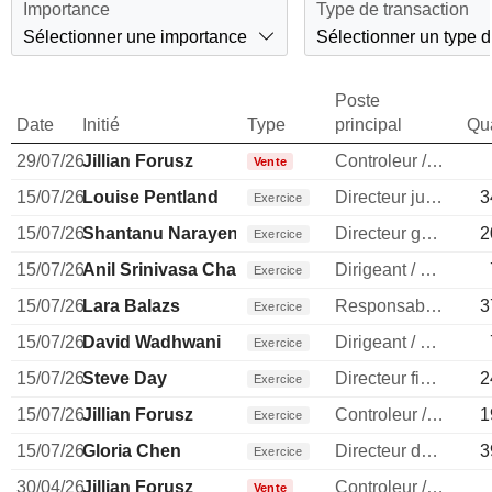
Importance
Type de transaction
Sélectionner une importance
Sélectionner un type d
Poste
Date
Initié
Type
principal
Qua
29/07/26
Jillian Forusz
Controleur / auditeur
Vente
15/07/26
Louise Pentland
Directeur juridique
3
Exercice
15/07/26
Shantanu Narayen
Directeur general
2
Exercice
15/07/26
Anil Srinivasa Chakravarthy
Dirigeant / cadre principal
Exercice
15/07/26
Lara Balazs
Responsable ventes & marketing
3
Exercice
15/07/26
David Wadhwani
Dirigeant / cadre principal
Exercice
15/07/26
Steve Day
Directeur financier
2
Exercice
15/07/26
Jillian Forusz
Controleur / auditeur
1
Exercice
15/07/26
Gloria Chen
Directeur des ressources humaines
3
Exercice
30/04/26
Jillian Forusz
Controleur / auditeur
Vente