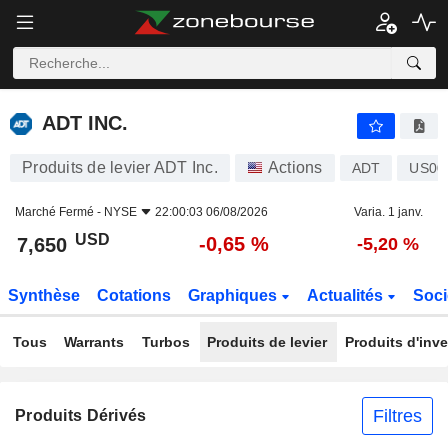
ADT INC.
7,650
$
-0,65 %
ADT INC.
Produits de levier ADT Inc.
Actions
ADT
US00
Marché Fermé -
NYSE
22:00:03 06/08/2026
Varia. 1 janv.
USD
-0,65 %
7,650
-5,20 %
Synthèse
Cotations
Graphiques
Actualités
Soci
Tous
Warrants
Turbos
Produits de levier
Produits d'inv
Filtres
Produits Dérivés