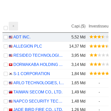
Capi.($)
Investisseur
ADT INC.
5,52 Md
ALLEGION PLC
14,37 Md
RESIDEO TECHNOLOGIES, INC.
3,95 Md
DORMAKABA HOLDING AG
3,14 Md
S-1 CORPORATION
1,84 Md
ARLO TECHNOLOGIES, INC.
1,65 Md
-
TAIWAN SECOM CO., LTD.
1,49 Md
-
NAPCO SECURITY TECHNOLOGIES, INC.
1,48 Md
-
JADE BIRD FIRE CO., LTD.
1,26 Md
-