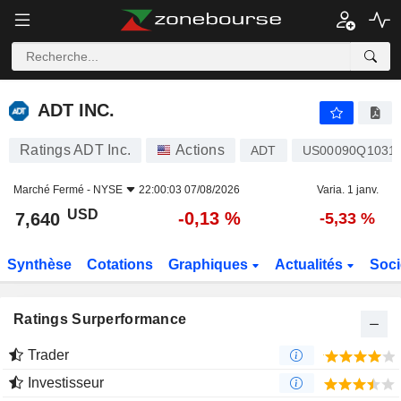
ADT INC.
7,640
$
-0,13 %
ADT INC.
Ratings ADT Inc.
Actions
ADT
US00090Q1031
Marché Fermé -
NYSE
22:00:03 07/08/2026
Varia. 1 janv.
USD
-0,13 %
7,640
-5,33 %
Synthèse
Cotations
Graphiques
Actualités
Soci
Ratings Surperformance
Trader
Investisseur