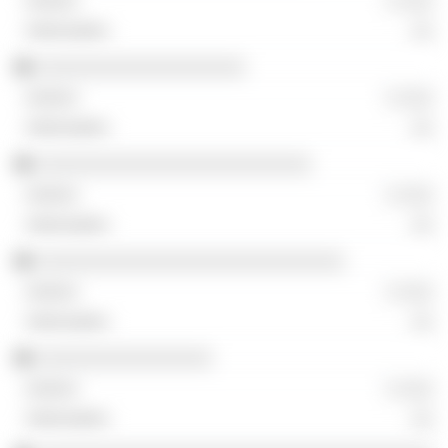
░ ░░░
░░
░░░░░░░░░░░░░░░░░░░
░ ░░░
░░
░░░░░░░░░░░░░░░░░░░░░░░░░
░ ░░░
░░
░░░░░░░░░░░░░░░░░░░░░░░░░░░░
░ ░░░
░░
░░░░░░░░░░░░░░░░
░ ░░░
░░