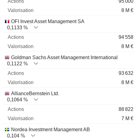
95 000
8 M €
OFI Invest Asset Management SA
0,1133 %
94 558
8 M €
Goldman Sachs Asset Management International
0,1122 %
93 632
8 M €
AllianceBernstein Ltd.
0,1064 %
88 822
7 M €
Nordea Investment Management AB
0,104 %