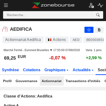
AEDIFICA
69,25
€
-0,07 %
AEDIFICA
Actionnariat Aedifica
Actions
AED
BE0003851
Marché Fermé -
Euronext Bruxelles
17:55:00 07/08/2026
Varia. 1 janv.
EUR
-0,07 %
69,25
+2,59 %
Synthèse
Cotations
Graphiques
Actualités
Soci
Profil
Gouvernance
Actionnariat
Transactions d'initiés
Classe d'Actions: Aedifica
Flottant
Action A