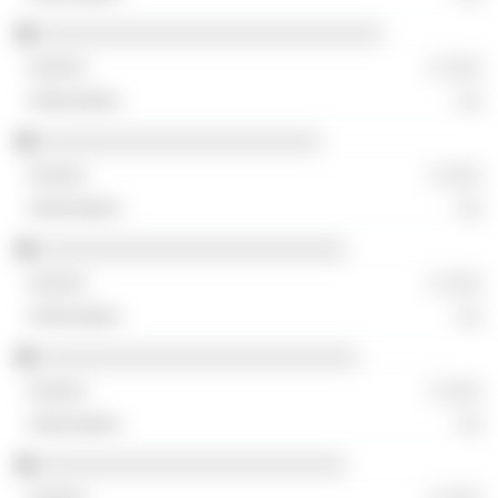
░░░░░░░░░░░░░░░░░░░░░░░░░░░░
░ ░░░
░░
░░░░░░░░░░░░░░░░░░░░░░░
░ ░░░
░░
░░░░░░░░░░░░░░░░░░░░░░░░░
░ ░░░
░░
░░░░░░░░░░░░░░░░░░░░░░░░░░
░ ░░░
░░
░░░░░░░░░░░░░░░░░░░░░░░░░