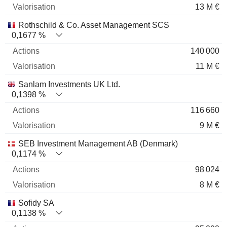
13 M €
Rothschild & Co. Asset Management SCS
0,1677 %
140 000
11 M €
Sanlam Investments UK Ltd.
0,1398 %
116 660
9 M €
SEB Investment Management AB (Denmark)
0,1174 %
98 024
8 M €
Sofidy SA
0,1138 %