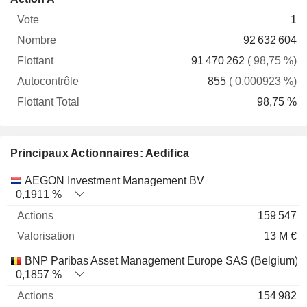
Vote
Nombre
Flottant
Autocontrôle
Total
1
92 632 604
91 470 262
( 98,75 %)
855
( 0,000923 %)
98,75 %
Principaux Actionnaires: Aedifica
Nom
Actions
%
Valorisation
AEGON Investment Management BV
0,1911 %
159 547
13 M €
BNP Paribas Asset Management Europe SAS (Belgium)
0,1857 %
154 982