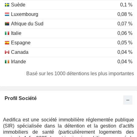
Suède
0,1 %
Luxembourg
0,08 %
Afrique du Sud
0,07 %
Italie
0,06 %
Espagne
0,05 %
Canada
0,04 %
Irlande
0,04 %
Finlande
0,03 %
Basé sur les 1000 détentions les plus importantes
Nouvelle-Zélande
0,02 %
Australie
0,02 %
Profil Société
Suisse
0,02 %
Allemagne
0,02 %
Aedifica est une société immobilière réglementée publique
(SIR) spécialisée dans la détention et la gestion d'actifs
immobiliers de santé (particulièrement logements des