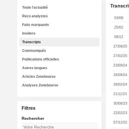
Transcri
Toute l'actualité
Reco analystes
03/08
Faits marquants
25/02
Insiders
08/12
Transcripts
27/08/25
Communiqués
27/02/25
Publications officielles
23/09/24
Autres langues
28/08/24
Articles Zonebourse
28/02/24
Analyses Zonebourse
21/11/23
30/08/23
Filtres
22/02/23
Rechercher
07/12/22