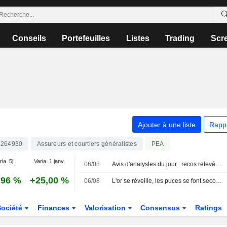
Conseils
Portefeuilles
Listes
Trading
Scr
Ajouter à une liste
Rapp
264930
Assureurs et courtiers généralistes
PEA
ia. 5j.
Varia. 1 janv.
06/08
Avis d'analystes du jour : recos relevées sur L'Oréal et Clariant
,96 %
+25,00 %
06/08
L'or se réveille, les puces se font secouer
Société
Finances
Valorisation
Consensus
Ratings