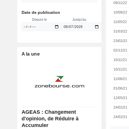
09/11/22
Date de publication
10/08/22
Depuis le
Jusqu'au
11/05/22
31/03/22
23/02/22
02/12/21
A la une
10/11/21
10/11/21
11/08/21
01/06/21
12/05/21
24/02/21
AGEAS : Changement
24/02/21
d'opinion, de Réduire à
Accumuler