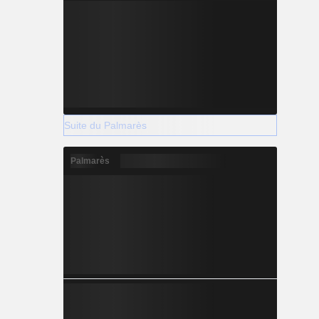
Suite du Palmarès
Palmarès