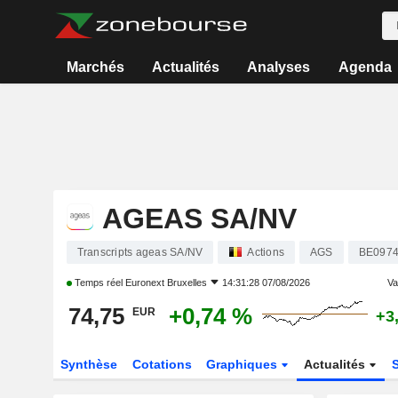
Marchés
Actualités
Analyses
Agenda
AGEAS SA/NV
Transcripts ageas SA/NV
Actions
AGS
BE0974
Temps réel
Euronext Bruxelles
14:31:28 07/08/2026
Var
74,75
+0,74 %
EUR
+3
Synthèse
Cotations
Graphiques
Actualités