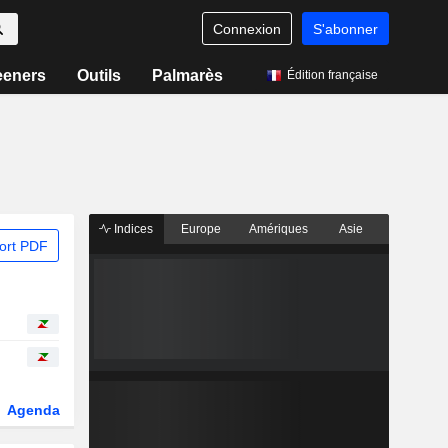
Connexion
S'abonner
eeners
Outils
Palmarès
Édition française
Indices
Europe
Amériques
Asie
ort PDF
Agenda
Secteur
Dérivés
Fonds et ETFs