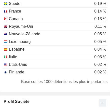
Suède
0,19 %
France
0,14 %
Canada
0,13 %
Royaume-Uni
0,11 %
Nouvelle-Zélande
0,05 %
Luxembourg
0,05 %
Espagne
0,04 %
Italie
0,03 %
Etats-Unis
0,02 %
Finlande
0,02 %
Danemark
0,02 %
Basé sur les 1000 détentions les plus importantes
Japon
0,01 %
Liechtenstein
0,01 %
Profil Société
Hong Kong
0,01 %