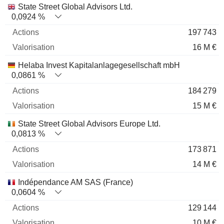
State Street Global Advisors Ltd.
0,0924 %
197 743
16 M €
Helaba Invest Kapitalanlagegesellschaft mbH
0,0861 %
184 279
15 M €
State Street Global Advisors Europe Ltd.
0,0813 %
173 871
14 M €
Indépendance AM SAS (France)
0,0604 %
129 144
10 M €