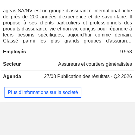
Portugal
0,01 %
Pays-Bas
0,01 %
ageas SA/NV est un groupe d'assurance international riche
de près de 200 années d'expérience et de savoir-faire. Il
Afrique du Sud
0,01 %
propose à ses clients particuliers et professionnels des
Norvège
0,01 %
produits d'assurance vie et non-vie conçus pour répondre à
leurs besoins spécifiques, aujourd'hui comme demain.
Australie
0,01 %
Classé parmi les plus grands groupes d'assurance
européens, ageas SA/NV concentre ses activités sur
Suisse
0,01 %
Employés
19 958
l'Europe et l'Asie, qui représentent ensemble la majeure
partie du marché mondial de l'assurance. Il mène des
Secteur
Assureurs et courtiers généralistes
activités d'assurances couronnées de succès en Belgique,
au Royaume Uni, au Luxembourg, en France, au Portugal,
Agenda
27/08
Publication des résultats - Q2 2026
en Turquie, en Chine, en Malaisie, en Inde, en Thaïlande, au
Vietnam et aux Philippines au travers d'une combinaison de
filiales détenues à 100% et de partenariats à long terme
Plus d'informations sur la société
avec des institutions financières solides et des distributeurs
clés.