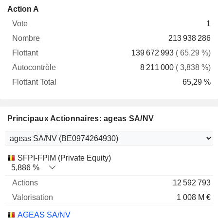
Flottant
Action A
Vote
Nombre
Flottant
Autocontrôle
Total
1
213 938 286
139 672 993
( 65,29 %)
8 211 000
( 3,838 %)
65,29 %
Principaux Actionnaires: ageas SA/NV
Nom
Actions
%
Valorisation
SFPI-FPIM (Private Equity)
5,886 %
12 592 793
1 008 M €
AGEAS SA/NV