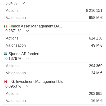
3,84 %
8 216 151
658 M €
Fineco Asset Management DAC
0,2871 %
614 130
49 M €
Sjunde AP-fonden
0,1376 %
294 369
24 M €
I. G. Investment Management Ltd.
0,0953 %
203 895
16 M €