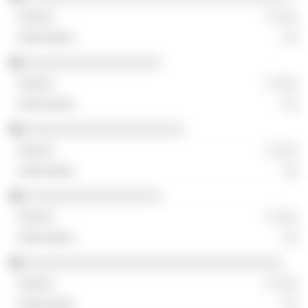
░ ░░░
░░
░░░░░░░░░░░░░░░░░░
░ ░░░
░░
░░░░░░░░░░░░░░░░░░░░░
░ ░░░
░░
░░░░░░░░░░░░░░░░░░
░ ░░░
░░
░░░░░░░░░░░░░░░░░░░░░░░░░░░░░░░░░░
░ ░░░
░░