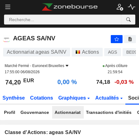
AGEAS SA/NV
74,20
€
0,00 %
AGEAS SA/NV
Actionnariat ageas SA/NV
Actions
AGS
BE09
Marché Fermé -
Euronext Bruxelles
Après clôture
17:55:00 06/08/2026
21:59:54
EUR
0,00 %
74,20
74,18
-0,03 %
Synthèse
Cotations
Graphiques
Actualités
Soci
Profil
Gouvernance
Actionnariat
Transactions d'initiés
Classe d'Actions: ageas SA/NV