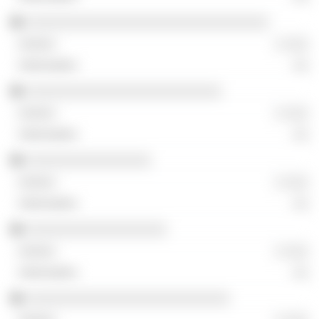
░░░░░░░░░░░░░░░░░░░░░░░░░░░░░░░
░ ░░░
░░
░░░░░░░░░░░░░░░░░░░░░░░░░
░ ░░░
░░
░░░░░░░░░░░░░░░░
░ ░░░
░░
░░░░░░░░░░░░░░░░░░
░ ░░░
░░
░░░░░░░░░░░░░░░░░░░░░░░░░░